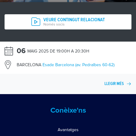
VEURE CONTINGUT RELACIONAT
Només socis
06
MAIG 2025 DE 19:00H A 20:30H
BARCELONA
Esade Barcelona (av. Pedralbes 60-62)
LLEGIR MÉS
Conèixe'ns
Avantatges