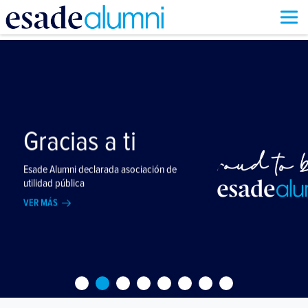
Pasar
Slide
al
contenido
principal
Gracias a ti
Esade Alumni declarada asociación de
utilidad pública
VER MÁS