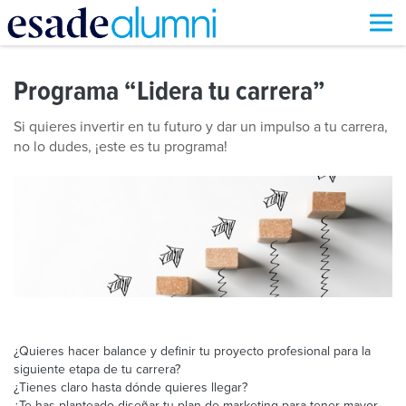
Pasar
al
Programa “Lidera tu carrera”
contenido
principal
Si quieres invertir en tu futuro y dar un impulso a tu carrera,
no lo dudes, ¡este es tu programa!
¿Quieres hacer balance y definir tu proyecto profesional para la
siguiente etapa de tu carrera?
¿Tienes claro hasta dónde quieres llegar?
¿Te has planteado diseñar tu plan de marketing para tener mayor