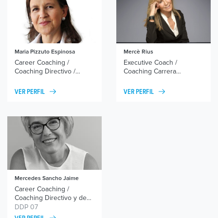
Maria Pizzuto Espinosa
Mercè Rius
Career Coaching /
Executive Coach /
Coaching Directivo /
Coaching Carrera
Networking y Marca
Profesional / Head Hunter
Personal
VER PERFIL
VER PERFIL
Mercedes Sancho Jaime
Career Coaching /
Coaching Directivo y de
Liderazgo / Coaching de
DDP 07
Relaciones / Networking y