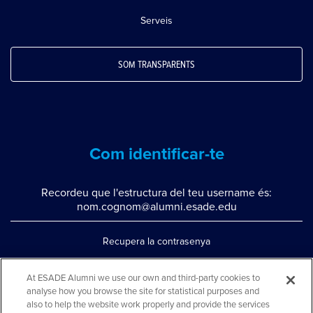
Serveis
SOM TRANSPARENTS
Com identificar-te
Recordeu que l'estructura del teu username és:
nom.cognom@alumni.esade.edu
Recupera la contrasenya
Configura la doble autenticació
At ESADE Alumni we use our own and third-party cookies to
analyse how you browse the site for statistical purposes and
Contacta'ns per whatsapp
also to help the website work properly and provide the services