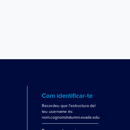
Com identificar-te
Recordeu que l'estructura del
teu username és:
nom.cognom@alumni.esade.edu