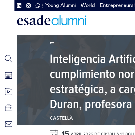
Vés
Young Alumni
World
Entrepreneurs
Navegación
Navegación
al
contingut
secundaria
secundaria
redes
izquierda
sociales
Inteligencia Artif
cumplimiento nor
estratégica, a ca
Duran, profesora 
CASTELLÀ
15
ABRIL 2026 DE 08:30H A 10:00H