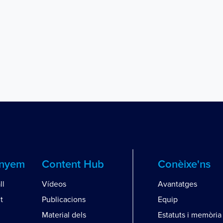
anyem
Content Hub
Conèixe'ns
ll
Vídeos
Avantatges
t
Publicacions
Equip
Material dels
Estatuts i memòria