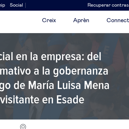
hip
Social
Recuperar contra
Navegación
secundaria
Creix
Aprèn
Connect
icial en la empresa: del
mativo a la gobernanza
rgo de María Luisa Mena
visitante en Esade