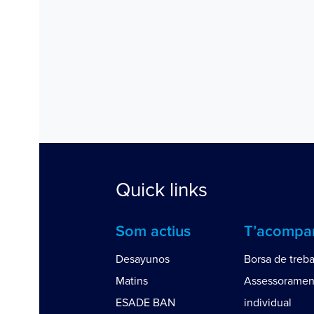
Quick links
Som actius
T’acomp
Desayunos
Borsa de treba
Matins
Assessoramen
ESADE BAN
individual