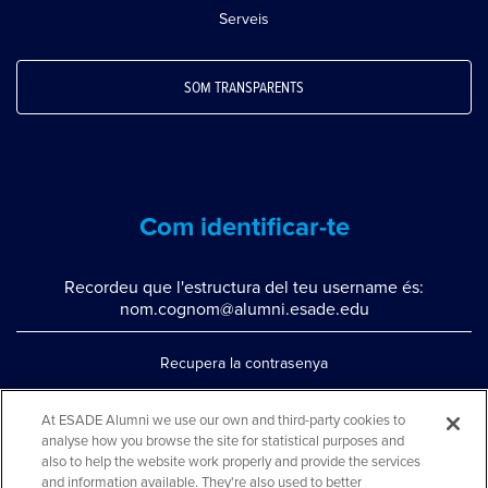
Serveis
SOM TRANSPARENTS
Com identificar-te
Recordeu que l'estructura del teu username és:
nom.cognom@alumni.esade.edu
Recupera la contrasenya
Configura la doble autenticació
At ESADE Alumni we use our own and third-party cookies to
analyse how you browse the site for statistical purposes and
Contacta'ns per whatsapp
also to help the website work properly and provide the services
Teléfono: 93 553 02 17
and information available. They're also used to better