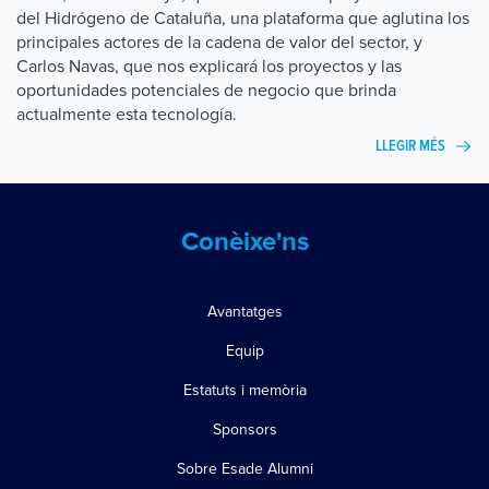
del Hidrógeno de Cataluña, una plataforma que aglutina los
principales actores de la cadena de valor del sector, y
Carlos Navas, que nos explicará los proyectos y las
oportunidades potenciales de negocio que brinda
actualmente esta tecnología.
LLEGIR MÉS
Conèixe'ns
Avantatges
Equip
Estatuts i memòria
Sponsors
Sobre Esade Alumni