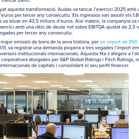
 mercat ibèric.
at aquesta transformació. Audax va tancar l’exercici 2025 amb 
’euros per tercer any consecutiu. Els ingressos van assolir els 1.
 es va situar en 43,5 milions d’euros. Així mateix, la companyia va
’exercici amb una ràtio de deute net sobre EBITDA ajustat de 2,3 
 vegades per tercer any consecutiu.
major emissió de bons de la seva història, per
un import de 350 
031, va registrar una demanda propera a tres vegades l’import em
ersors institucionals internacionals. Aquesta fita s’afegeix a l’o
s corporatives atorgades per S&P Global Ratings i Fitch Ratings, r
internacionals de capitals i consolidant el seu perfil financer.