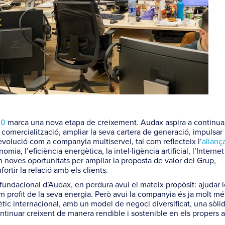
30
marca una nova etapa de creixement. Audax aspira a continua
 comercialització, ampliar la seva cartera de generació, impulsar
evolució com a companyia multiservei, tal com reflecteix l’
alianç
nomia, l’eficiència energètica, la intel·ligència artificial, l’Interne
n noves oportunitats per ampliar la proposta de valor del Grup,
rtir la relació amb els clients.
t fundacional d’Audax, en perdura avui el mateix propòsit: ajudar 
m profit de la seva energia. Però avui la companyia és ja molt m
tic internacional, amb un model de negoci diversificat, una sòli
ontinuar creixent de manera rendible i sostenible en els propers 