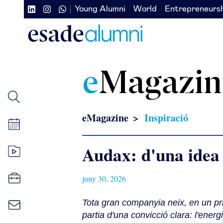
Vés
Young Alumni
World
Entrepreneurs
Navegación
Navegación
al
contingut
secundaria
secundaria
redes
izquierda
sociales
e
Magazin
eMagazine
Inspiració
Audax: d'una idea 
juny 30, 2026
Tota gran companyia neix, en un p
partia d'una convicció clara: l'energi