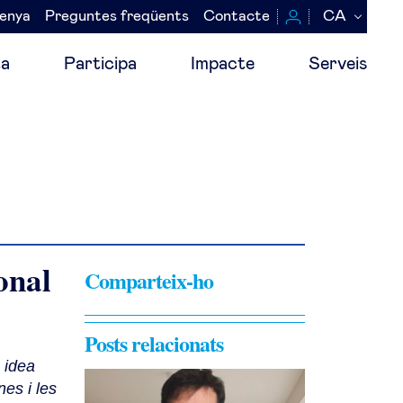
senya
Preguntes freqüents
Contacte
CA
a
Participa
Impacte
Serveis
onal
Comparteix-ho
Posts relacionats
 idea
nes i les