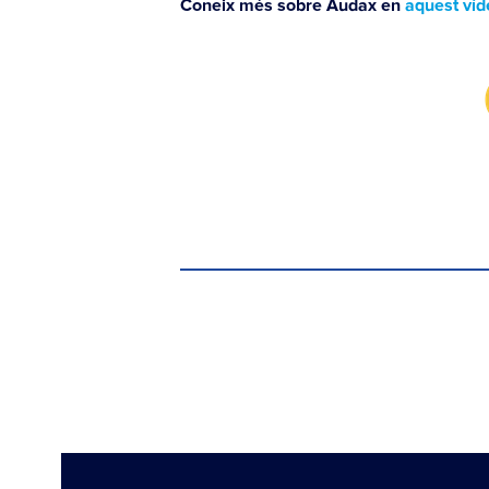
Coneix més sobre Audax en
aquest víd