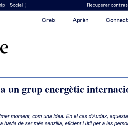
hip
Social
Recuperar contra
Navegación
secundaria
Creix
Aprèn
Connect
e
a un grup energètic internaci
rimer moment, com una idea. En el cas d'Audax, aquesta
a havia de ser més senzilla, eficient i útil per a les perso