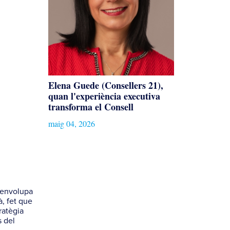
Elena Guede (Consellers 21),
quan l'experiència executiva
transforma el Consell
maig 04, 2026
senvolupa
à, fet que
ratègia
s del