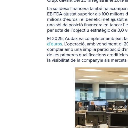
Grup, davant del 25 % registrat el 2019 al
La solidesa financera també ha acompany
EBITDA ajustat superior als 100 milions d
milions d’euros i el benefici net ajustat
una sòlida posició financera en tancar l
per sota de l’objectiu estratègic de 3,0
El 2025, Audax va completar amb èxit la 
d’euros
. L’operació, amb venciment el 2
comptar amb una àmplia participació d’inv
de les primeres qualificacions creditície
la visibilitat de la companyia als mercats 