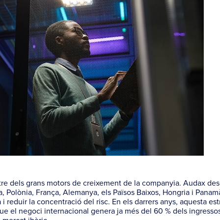
altre dels grans motors de creixement de la companyia. Audax de
lia, Polònia, França, Alemanya, els Països Baixos, Hongria i Panam
 i reduir la concentració del risc. En els darrers anys, aquesta est
 que el negoci internacional genera ja més del 60 % dels ingresso