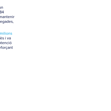
un
884
 mantenir
vegades,
milions
ès i va
btenció
eforçant