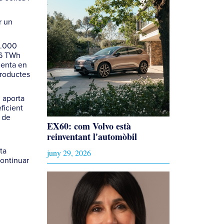
r un
2.000
 16 TWh
menta en
 productes
, aporta
ficient
s de
EX60: com Volvo està
reinventant l'automòbil
ta
juny 29, 2026
continuar