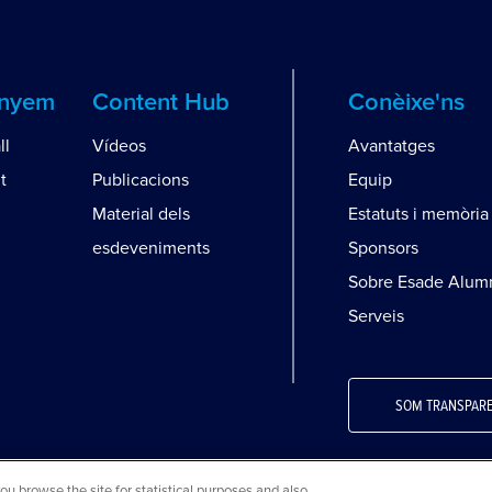
anyem
Content Hub
Conèixe'ns
ll
Vídeos
Avantatges
t
Publicacions
Equip
Material dels
Estatuts i memòria
esdeveniments
Sponsors
Sobre Esade Alum
Serveis
SOM TRANSPAR
 browse the site for statistical purposes and also