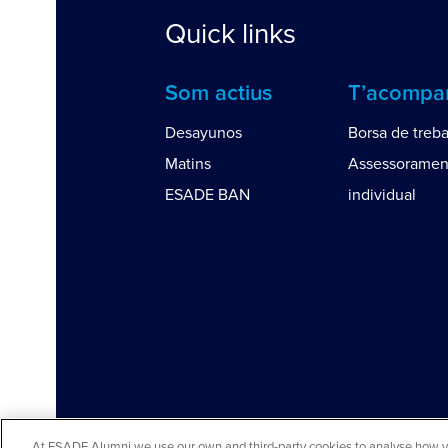
Quick links
Som actius
T’acomp
Desayunos
Borsa de treba
Matins
Assessoramen
ESADE BAN
individual
At ESADE Alumni we use our own and third-party cookies to analyse how you