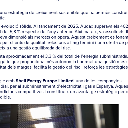
d’una estratègia de creixement sostenible que ha permès construi
ic.
na evolució sòlida. Al tancament de 2025, Audax superava els 46
 del 5,8 % respecte de l’any anterior. Així mateix, va assolir els
 seva dimensió als mercats on opera. Aquest creixement es fona
a per clients de qualitat, relacions a llarg termini i una oferta de
eix a una gestió equilibrada del risc.
nta aproximadament el 3,3 % del total de l’energia subministrada
rgètic que proporciona més autonomia i permet una gestió més e
tat dels marges, facilita la gestió del risc i reforça les estratègie
ègic amb
, una de les companyies
Shell Energy Europe Limited
ial, per al subministrament d’electricitat i gas a Espanya. Aques
ondicions competitives i constitueix un avantatge estratègic per 
dible.