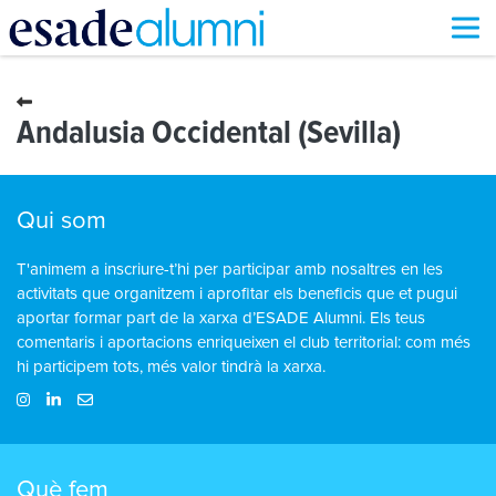
Vés
al
contingut
Andalusia Occidental (Sevilla)
Qui som
T'animem a inscriure-t’hi per participar amb nosaltres en les
activitats que organitzem i aprofitar els beneficis que et pugui
aportar formar part de la xarxa d’ESADE Alumni. Els teus
comentaris i aportacions enriqueixen el club territorial: com més
hi participem tots, més valor tindrà la xarxa.
Què fem