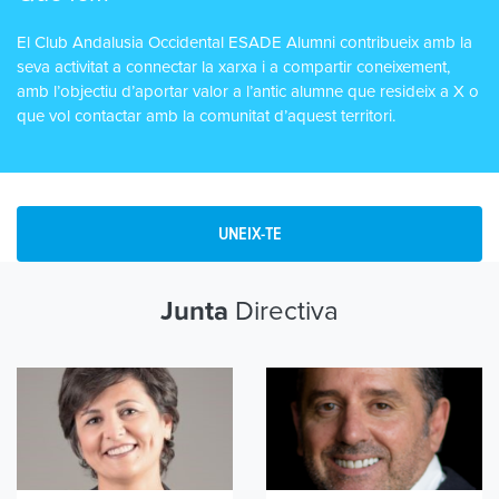
El Club Andalusia Occidental ESADE Alumni contribueix amb la
seva activitat a connectar la xarxa i a compartir coneixement,
amb l’objectiu d’aportar valor a l’antic alumne que resideix a X o
que vol contactar amb la comunitat d’aquest territori.
UNEIX-TE
Directiva
Junta