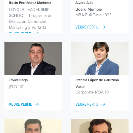
Rocío Fernández Martínez
Alvaro Alés
Presidenta
Board Member
LOYOLA LEADERSHIP
MBA Full Time 1993
SCHOOL - Programa de
Dirección Comercial.
Marketing y Ve 12-13
VEURE PERFIL
VEURE PERFIL
Javier Borja
Patricio
López de Carrizosa
Vocal
(PLD '10)
Corporate MBA 19
VEURE PERFIL
VEURE PERFIL