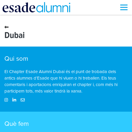
Vés
al
contingut
Dubai
Qui som
El Chapter Esade Alumni Dubai és el punt de trobada dels
antics alumnes d’Esade que hi viuen o hi treballen. Els teus
comentaris i aportacions enriquiran el chapter i, com més hi
participem tots, més valor tindrà la xarxa.
Què fem