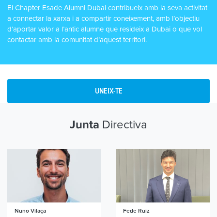
El Chapter Esade Alumni Dubai contribueix amb la seva activitat
a connectar la xarxa i a compartir coneixement, amb l’objectiu
d’aportar valor a l’antic alumne que resideix a Dubai o que vol
contactar amb la comunitat d’aquest territori.
UNEIX-TE
Directiva
Junta
Nuno Vilaça
Fede Ruiz