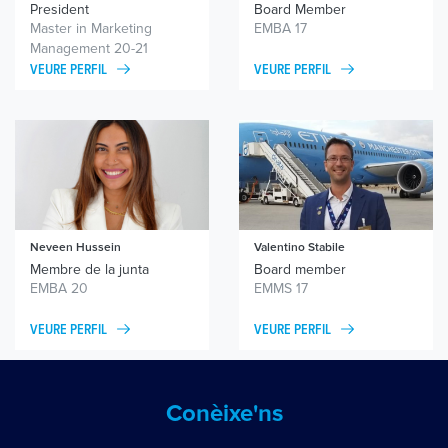
President
Board Member
Master in Marketing
EMBA 17
Management 20-21
VEURE PERFIL
VEURE PERFIL
Neveen Hussein
Valentino Stabile
Membre de la junta
Board member
EMBA 20
EMMS 17
VEURE PERFIL
VEURE PERFIL
Conèixe'ns