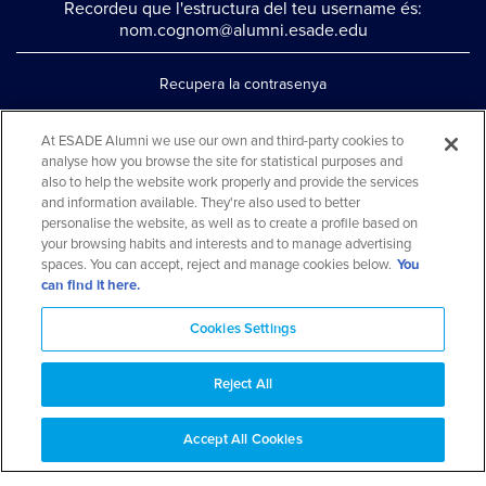
Recordeu que l'estructura del teu username és:
nom.cognom@alumni.esade.edu
Recupera la contrasenya
Configura la doble autenticació
At ESADE Alumni we use our own and third-party cookies to
analyse how you browse the site for statistical purposes and
Contacta'ns per whatsapp
also to help the website work properly and provide the services
Teléfono: 93 553 02 17
and information available. They're also used to better
personalise the website, as well as to create a profile based on
your browsing habits and interests and to manage advertising
spaces. You can accept, reject and manage cookies below.
You
can find it here.
Cookies Settings
Reject All
Aviso legal y política de privacidad
Avís cookies
FAQs
Mapa web
Accept All Cookies
© 2026 ESADE Alumni. Tots els drets reservats