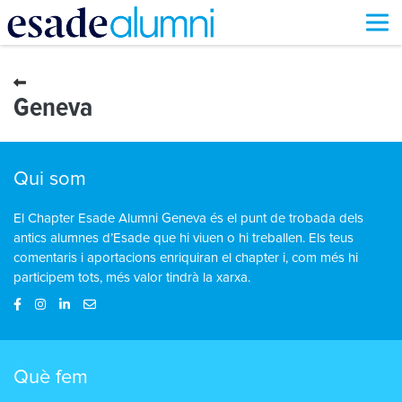
Vés
al
contingut
Geneva
Qui som
El Chapter Esade Alumni Geneva és el punt de trobada dels
antics alumnes d’Esade que hi viuen o hi treballen. Els teus
comentaris i aportacions enriquiran el chapter i, com més hi
participem tots, més valor tindrà la xarxa.
Què fem