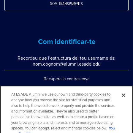
SOM TRANSPARENTS
Com identificar-te
Recordeu que l'estructura del teu username és:
nom.cognom@alumni.esade.edu
Recupera la contrasenya
Configura la doble autenticació
At ESADE Alumni we use our own and third-party cookies to
analyse how you browse the site for statistical purposes and
Contacta'ns per whatsapp
also to help the website work properly and provide the services
Teléfono: 93 553 02 17
and information available. They're also used to better
personalise the website, as well as to create a profile based on
your browsing habits and interests and to manage advertising
spaces. You can accept, reject and manage cookies below.
You