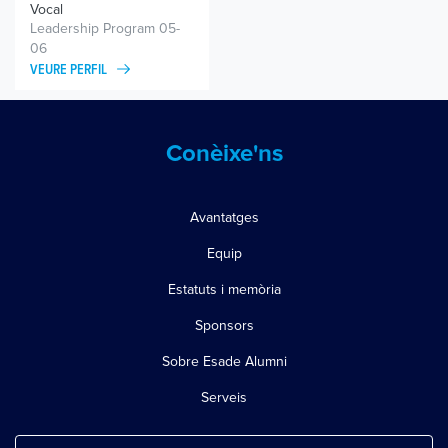
Vocal
Leadership Program 05-
06
VEURE PERFIL
Conèixe'ns
Avantatges
Equip
Estatuts i memòria
Sponsors
Sobre Esade Alumni
Serveis