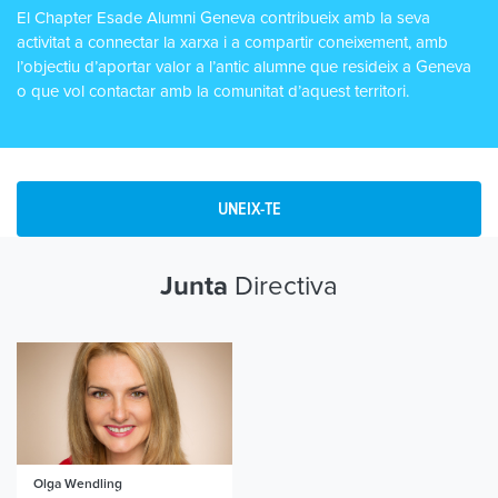
El Chapter Esade Alumni Geneva contribueix amb la seva
activitat a connectar la xarxa i a compartir coneixement, amb
l’objectiu d’aportar valor a l’antic alumne que resideix a Geneva
o que vol contactar amb la comunitat d’aquest territori.
UNEIX-TE
Directiva
Junta
Olga Wendling