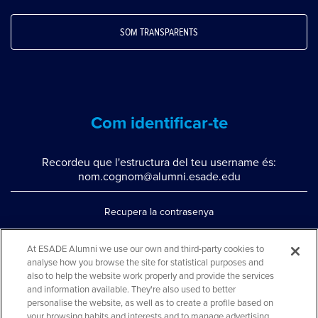
SOM TRANSPARENTS
Com identificar-te
Recordeu que l'estructura del teu username és:
nom.cognom@alumni.esade.edu
Recupera la contrasenya
Configura la doble autenticació
At ESADE Alumni we use our own and third-party cookies to
analyse how you browse the site for statistical purposes and
Contacta'ns per whatsapp
also to help the website work properly and provide the services
Teléfono: 93 553 02 17
and information available. They're also used to better
personalise the website, as well as to create a profile based on
your browsing habits and interests and to manage advertising