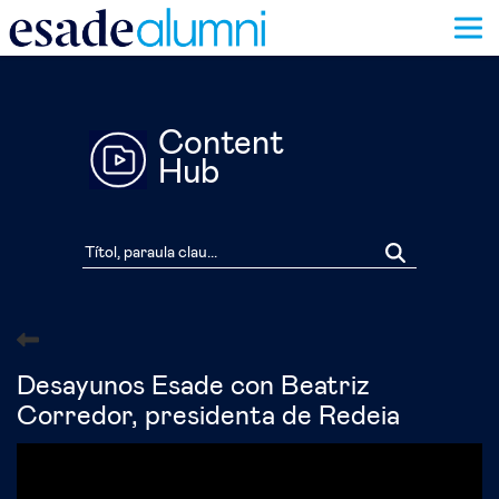
Vés
al
contingut
Content
Hub
Desayunos Esade con Beatriz
Corredor, presidenta de Redeia