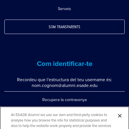
Serveis
SOM TRANSPARENTS
Com identificar-te
Recordeu que l'estructura del teu username és:
nom.cognom@alumni.esade.edu
Recupera la contrasenya
Configura la doble autenticació
At ESADE Alumni we use our own and third-party cookies to
analyse how you browse the site for statistical purposes and
Contacta'ns per whatsapp
also to help the website work properly and provide the services