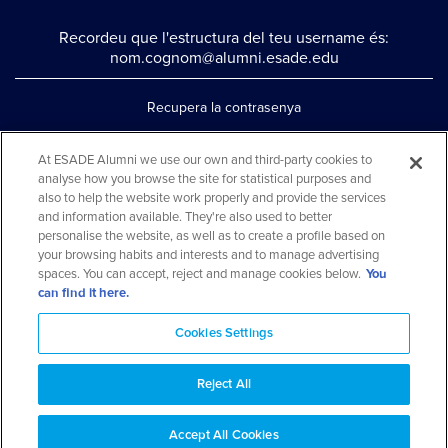
Recordeu que l'estructura del teu username és:
nom.cognom@alumni.esade.edu
Recupera la contrasenya
Configura la doble autenticació
At ESADE Alumni we use our own and third-party cookies to
analyse how you browse the site for statistical purposes and
Contacta'ns per whatsapp
also to help the website work properly and provide the services
Teléfono: 93 553 02 17
and information available. They're also used to better
personalise the website, as well as to create a profile based on
your browsing habits and interests and to manage advertising
spaces. You can accept, reject and manage cookies below.
You
can find it here.
Cookies Settings
Reject All
Aviso legal y política de privacidad
Avís cookies
FAQs
Mapa web
Accept All Cookies
© 2026 ESADE Alumni. Tots els drets reservats