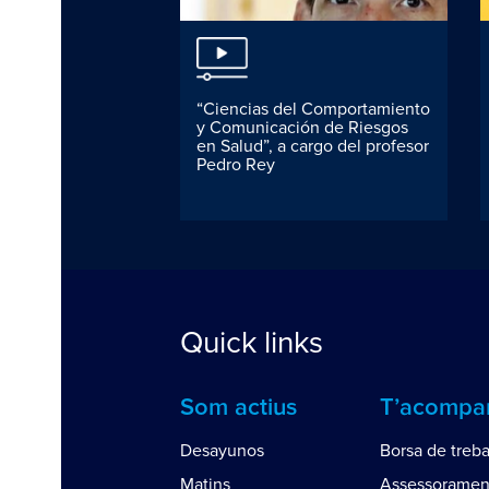
tos del sector
“Ciencias del Comportamiento
rmacéutico en
y Comunicación de Riesgos
en Salud”, a cargo del profesor
Pedro Rey
Quick links
Som actius
T’acomp
Desayunos
Borsa de treba
Matins
Assessoramen