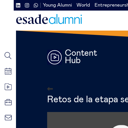
Vés
Young Alumni
World
Entrepreneurs
Navegación
Navegación
al
contingut
secundaria
secundaria
redes
izquierda
sociales
Content
Hub
Retos de la etapa s