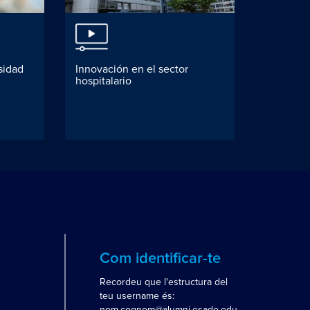
sidad
Innovación en el sector
Retos de 
hospitalario
Com identificar-te
Recordeu que l'estructura del
teu username és:
nom.cognom@alumni.esade.edu