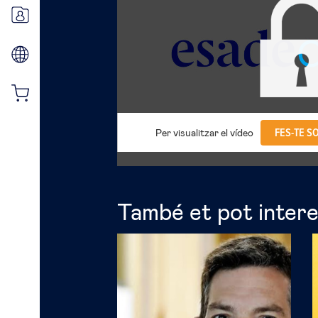
FES-TE S
Per visualitzar el vídeo
També et pot inter