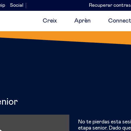
hip
Social
Recuperar contra
Navegación
secundaria
Creix
Aprèn
Connect
enior
No te pierdas esta ses
etapa senior. Dado que