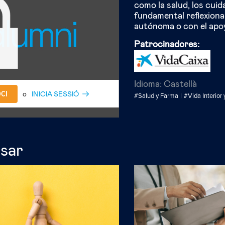
como la salud, los cuid
fundamental reflexiona
autónoma o con el apoyo
Patrocinadores:
Idioma:
Castellà
OCI
o
INICIA SESSIÓ
#Salud y Farma
#Vida Interior 
esar