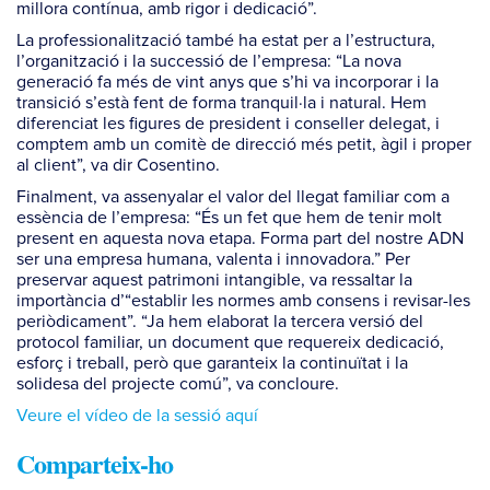
millora contínua, amb rigor i dedicació”.
La professionalització també ha estat per a l’estructura,
l’organització i la successió de l’empresa: “La nova
generació fa més de vint anys que s’hi va incorporar i la
transició s’està fent de forma tranquil·la i natural. Hem
diferenciat les figures de president i conseller delegat, i
comptem amb un comitè de direcció més petit, àgil i proper
al client”, va dir Cosentino.
Finalment, va assenyalar el valor del llegat familiar com a
essència de l’empresa: “És un fet que hem de tenir molt
present en aquesta nova etapa. Forma part del nostre ADN
ser una empresa humana, valenta i innovadora.” Per
preservar aquest patrimoni intangible, va ressaltar la
importància d’“establir les normes amb consens i revisar-les
periòdicament”. “Ja hem elaborat la tercera versió del
protocol familiar, un document que requereix dedicació,
esforç i treball, però que garanteix la continuïtat i la
solidesa del projecte comú”, va concloure.
Veure el vídeo de la sessió aquí
Comparteix-ho