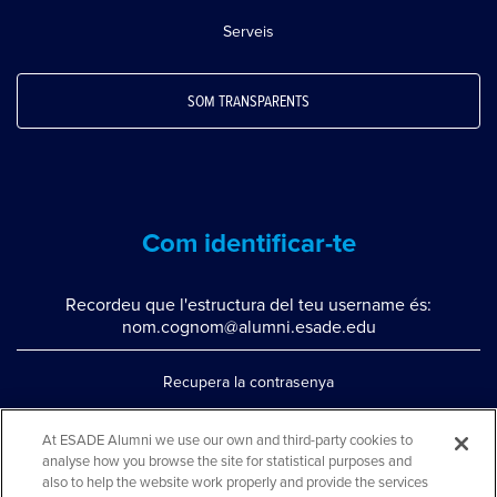
Serveis
SOM TRANSPARENTS
Com identificar-te
Recordeu que l'estructura del teu username és:
nom.cognom@alumni.esade.edu
Recupera la contrasenya
Configura la doble autenticació
At ESADE Alumni we use our own and third-party cookies to
Contacta'ns per whatsapp
analyse how you browse the site for statistical purposes and
also to help the website work properly and provide the services