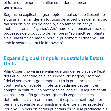
el futur de l’empresa familiar que lidera la tercera
generació.
Segons ha explicat, el gran repte actual és “que Cosentino
sigui una marca líder en tot tipus de superfícies de la llar; no
tan sols en plaques de cocció, sinó també en banys,
mobiliari, terres i façanes”. Així mateix, va remarcar que els
processos de producció de l’empresa “són molt semblants
als d’una firma de moda, perquè prioritzem el disseny, junt
amb la sostenibilitat i la innovació”.
Expansió global i impuls industrial als Estats
Units
Pilar Cosentino va assenyalar que una de les claus de l’èxit
del Grup Cosentino és el seu model de negoci, “sempre
fidel al seu avantatge competitiu i a la presència als cinc
continents, on adaptem l’oferta a cada mercat tenint en
compte la cultura i les preferències locals”. En aquest sentit,
va insistir que “la geoestratègia cada vegada és més
determinant: vivim en un moment especialment reptador
per a la cadena de subministrament, entre altres aspectes”.
Per això, un dels objectius prioritaris és “dur la producció als