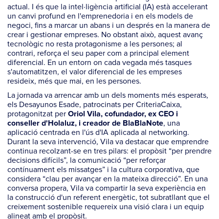
actual. I és que la intel·ligència artificial (IA) està accelerant
un canvi profund en l'emprenedoria i en els models de
negoci, fins a marcar un abans i un després en la manera de
crear i gestionar empreses. No obstant això, aquest avanç
tecnològic no resta protagonisme a les persones; al
contrari, reforça el seu paper com a principal element
diferencial. En un entorn on cada vegada més tasques
s'automatitzen, el valor diferencial de les empreses
resideix, més que mai, en les persones.
La jornada va arrencar amb un dels moments més esperats,
els Desayunos Esade, patrocinats per CriteriaCaixa,
protagonitzat per
Oriol Vila, cofundador, ex CEO i
, una
conseller d'Holaluz, i creador de BlaBlaNote
aplicació centrada en l'ús d'IA aplicada al
networking
.
Durant la seva intervenció, Vila va destacar que emprendre
continua recolzant-se en tres pilars: el propòsit “per prendre
decisions difícils”, la comunicació “per reforçar
contínuament els missatges” i la cultura corporativa, que
considera “clau per avançar en la mateixa direcció”. En una
conversa propera, Vila va compartir la seva experiència en
la construcció d'un referent energètic, tot subratllant que el
creixement sostenible requereix una visió clara i un equip
alineat amb el propòsit.