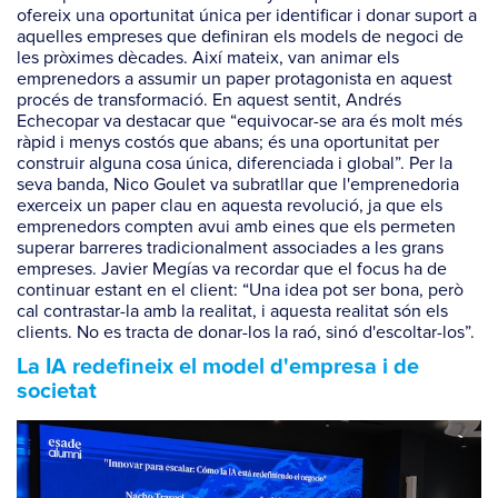
ofereix una oportunitat única per identificar i donar suport a
aquelles empreses que definiran els models de negoci de
les pròximes dècades. Així mateix, van animar els
emprenedors a assumir un paper protagonista en aquest
procés de transformació. En aquest sentit, Andrés
Echecopar va destacar que “equivocar-se ara és molt més
ràpid i menys costós que abans; és una oportunitat per
construir alguna cosa única, diferenciada i global”. Per la
seva banda, Nico Goulet va subratllar que l'emprenedoria
exerceix un paper clau en aquesta revolució, ja que els
emprenedors compten avui amb eines que els permeten
superar barreres tradicionalment associades a les grans
empreses. Javier Megías va recordar que el focus ha de
continuar estant en el client: “Una idea pot ser bona, però
cal contrastar-la amb la realitat, i aquesta realitat són els
clients. No es tracta de donar-los la raó, sinó d'escoltar-los”.
La IA redefineix el model d'empresa i de
societat