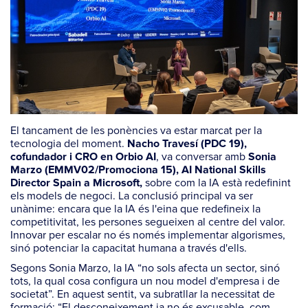
El tancament de les ponències va estar marcat per la
tecnologia del moment.
Nacho Travesí (PDC 19),
, va conversar amb
cofundador i CRO en Orbio AI
Sonia
Marzo (EMMV02/Promociona 15), AI National Skills
sobre com la IA està redefinint
Director Spain a Microsoft,
els models de negoci. La conclusió principal va ser
unànime: encara que la IA és l'eina que redefineix la
competitivitat, les persones segueixen al centre del valor.
Innovar per escalar no és només implementar algorismes,
sinó potenciar la capacitat humana a través d'ells.
Segons Sonia Marzo, la IA “no sols afecta un sector, sinó
tots, la qual cosa configura un nou model d'empresa i de
societat”. En aquest sentit, va subratllar la necessitat de
formació: “El desconeixement ja no és excusable, com