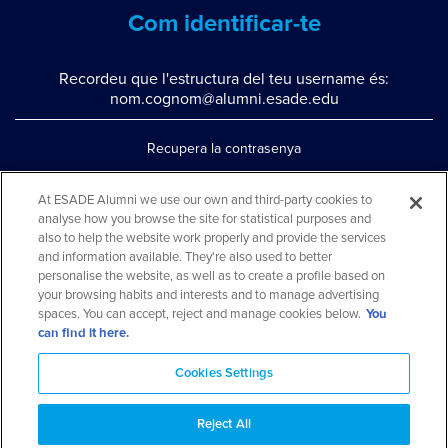
Com identificar-te
Recordeu que l'estructura del teu username és:
nom.cognom@alumni.esade.edu
Recupera la contrasenya
Configura la doble autenticació
At ESADE Alumni we use our own and third-party cookies to
analyse how you browse the site for statistical purposes and
Contacta'ns per whatsapp
also to help the website work properly and provide the services
Teléfono: 93 553 02 17
and information available. They're also used to better
personalise the website, as well as to create a profile based on
your browsing habits and interests and to manage advertising
spaces. You can accept, reject and manage cookies below.
You
can find it here.
Cookies Settings
Reject All
Aviso legal y política de privacidad