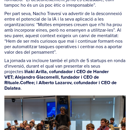
tampoc ho és un ús poc ètic o irresponsable”.
Per part seva, Nacho Travesí va advertir de la desconnexió
entre el potencial de la IA i la seva aplicació a les
organitzacions: “Moltes empreses creuen que n'hi ha prou
amb incorporar eines, però no ensenyen a utilitzar-les”. Al
seu parer, aquest context exigeix un canvi de mentalitat:
“Hem de ser més curiosos que mai i continuar formant-nos
per automatitzar tasques operatives i centrar-nos a aportar
valor des del pensament”.
La jornada va incloure també el
pitch
de 5
startups
en ronda
d'inversió, durant el qual van presentar els seus
projectes
Iñaki Arilla, cofundador i CEO de Hander
VET; Alejandro Giacomelli, fundador i CEO de
Rituale.Coffee; i Alberto Lazarov, cofundador i CEO de
.
Dalatea