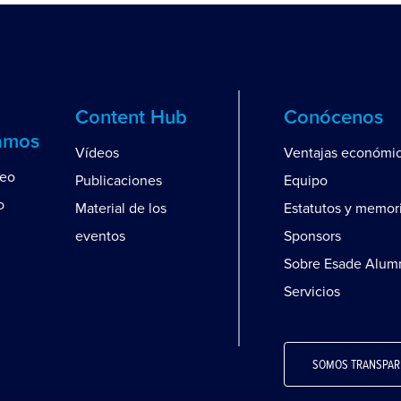
Content Hub
Conócenos
amos
Vídeos
Ventajas económi
leo
Publicaciones
Equipo
o
Material de los
Estatutos y memor
eventos
Sponsors
Sobre Esade Alum
Servicios
SOMOS TRANSPAR