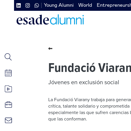
Pasar
Young Alumni
World
Entrepreneurs
Navegación
Navegación
al
contenido
secundaria
secundaria
principal
redes
izquierda
sociales
Fundació Viara
Jóvenes en exclusión social
La Fundació Viarany trabaja para gener
crítica, talante solidario y comprometida
especialmente las que sufren carencias b
que las conforman.