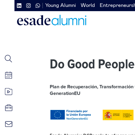
Pasar
Young Alumni
World
Entrepreneurs
Navegación
Navegación
al
contenido
secundaria
secundaria
principal
redes
izquierda
sociales
Do Good People
Plan de Recuperación, Transformación y
GenerationEU