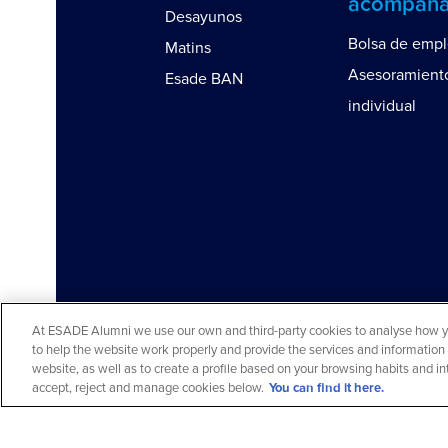
acompañ
Desayunos
Bolsa de emp
Matins
Asesoramient
Esade BAN
individual
At ESADE Alumni we use our own and third-party cookies to analyse how you
to help the website work properly and provide the services and information 
Aviso legal y política de privacidad
Aviso c
website, as well as to create a profile based on your browsing habits and 
© 2026 ESADE Alumni. Todos los derechos r
accept, reject and manage cookies below.
You can find it here.