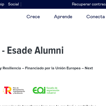
hip
Social
Recuperar contra
Navegación
secundaria
Crece
Aprende
Conecta
 - Esade Alumni
 Resiliencia – Financiado por la Unión Europea – Next