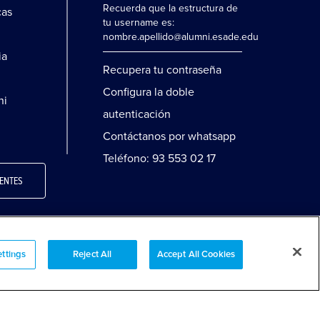
Recuerda que la estructura de
cas
tu username es:
nombre.apellido@alumni.esade.edu
ia
Recupera tu contraseña
Configura la doble
ni
autenticación
Contáctanos por whatsapp
Teléfono: 93 553 02 17
ENTES
ttings
Reject All
Accept All Cookies