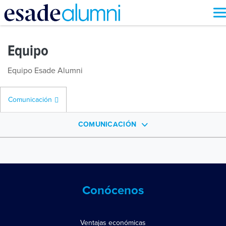
Pasar
al
Equipo
contenido
principal
Equipo Esade Alumni
Comunicación
COMUNICACIÓN
Conócenos
Ventajas económicas