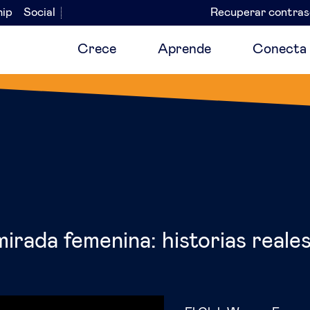
hip
Social
Recuperar contra
Navegación
secundaria
Crece
Aprende
Conecta
mirada femenina: historias reale