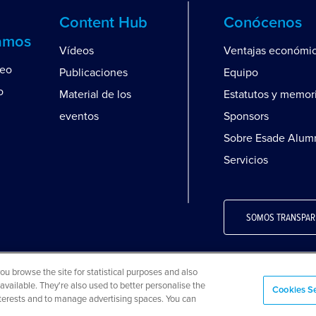
Content Hub
Conócenos
amos
Vídeos
Ventajas económi
leo
Publicaciones
Equipo
o
Material de los
Estatutos y memor
eventos
Sponsors
Sobre Esade Alum
Servicios
SOMOS TRANSPAR
 browse the site for statistical purposes and also
available. They're also used to better personalise the
ookies
Preguntas frecuentes
Mapa web
Cookies Se
interests and to manage advertising spaces. You can
eservados