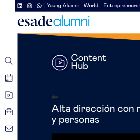
Pasar
Young Alumni
World
Entrepreneurs
Navegación
Navegación
al
contenido
secundaria
secundaria
principal
redes
izquierda
sociales
Content
Hub
Alta dirección con 
y personas