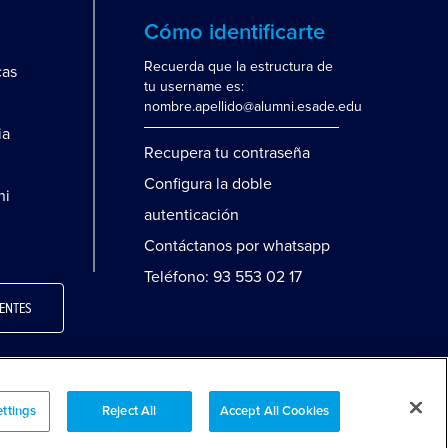
Cómo identificarte
Recuerda que la estructura de
cas
tu username es:
nombre.apellido@alumni.esade.edu
ia
Recupera tu contraseña
Configura la doble
ni
autenticación
Contáctanos por whatsapp
Teléfono: 93 553 02 17
ENTES
ttings
Reject All
Accept All Cookies