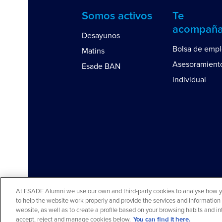
Somos activos
Te
acompañ
Desayunos
Bolsa de emp
Matins
Asesoramient
Esade BAN
individual
At ESADE Alumni we use our own and third-party cookies to analyse how you
to help the website work properly and provide the services and information 
Aviso legal y política de privacidad
Aviso c
website, as well as to create a profile based on your browsing habits and 
© 2026 ESADE Alumni. Todos los derechos r
accept, reject and manage cookies below.
You can find it here.