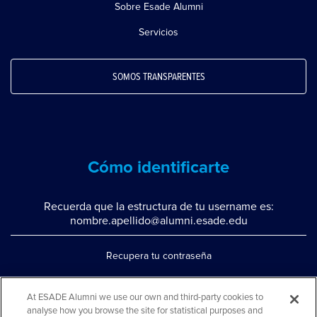
Sobre Esade Alumni
Servicios
SOMOS TRANSPARENTES
Cómo identificarte
Recuerda que la estructura de tu username es:
nombre.apellido@alumni.esade.edu
Recupera tu contraseña
Configura la doble autenticación
At ESADE Alumni we use our own and third-party cookies to
Contáctanos por whatsapp
analyse how you browse the site for statistical purposes and