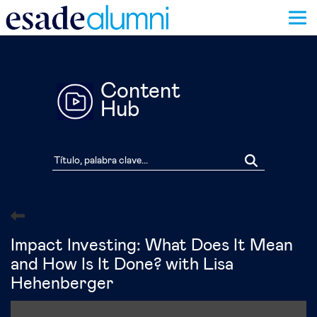
Pasar
al
contenido
principal
Content
Hub
Impact Investing: What Does It Mean
and How Is It Done? with Lisa
Hehenberger