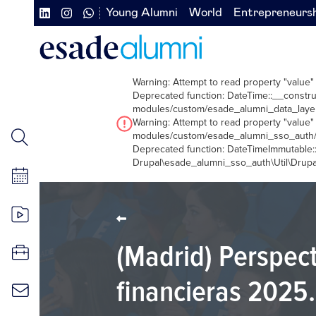
Pasar
Young Alumni
World
Entrepreneurs
Navegación
Navegación
al
contenido
secundaria
secundaria
principal
redes
izquierda
Warning
: Attempt to read property "value"
sociales
Deprecated function
: DateTime::__construc
modules/custom/esade_alumni_data_laye
Warning
: Attempt to read property "value"
Mensaje
modules/custom/esade_alumni_sso_auth/
Deprecated function
: DateTimeImmutable::
de
Drupal\esade_alumni_sso_auth\Util\Drup
error
(Madrid) Perspec
financieras 2025.