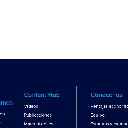
Content Hub
Conócenos
amos
Vídeos
Ventajas económi
leo
Publicaciones
Equipo
o
Material de los
Estatutos y memor