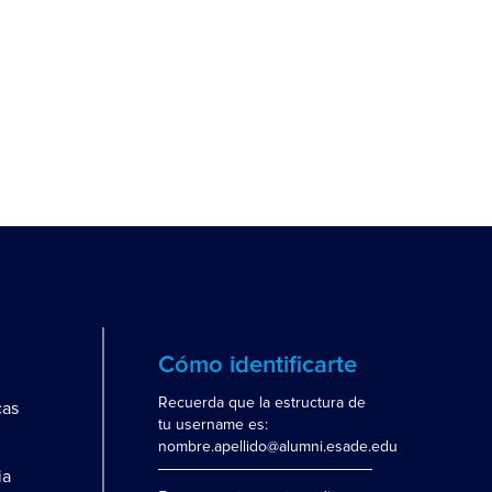
Cómo identificarte
Recuerda que la estructura de
cas
tu username es:
nombre.apellido@alumni.esade.edu
ia