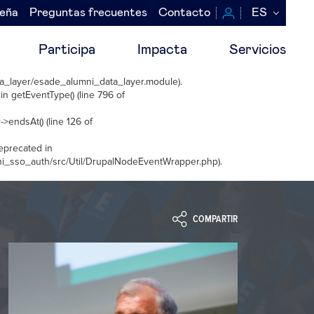
seña
Preguntas frecuentes
Contacto
ES
Participa
Impacta
Servicios
_layer/esade_alumni_data_layer.module
).
 in
getEventType()
(line
796
of
->endsAt()
(line
126
of
deprecated in
i_sso_auth/src/Util/DrupalNodeEventWrapper.php
).
COMPARTIR