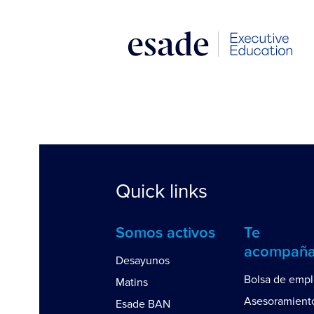
Quick links
Somos activos
Te
acompañ
Desayunos
Bolsa de emp
Matins
Asesoramient
Esade BAN