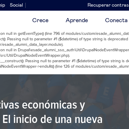
hip
Social
Recuperar contra
Navegación
secundaria
Crece
Aprende
Conecta
 on null in
getEventType()
(line
796
of
modules/custom/esade_alumni_data
t(): Passing null to parameter #1 ($datetime) of type string is deprecated
r/esade_alumni_data_layer.module
).
 on null in
Drupal\esade_alumni_sso_auth\Util\DrupalNodeEventWrapper
src/Util/DrupalNodeEventWrapper.php
).
__construct(): Passing null to parameter #1 ($datetime) of type string is 
alNodeEventWrapper->endsAt()
(line
126
of
modules/custom/esade_alumn
tivas económicas y
 El inicio de una nueva