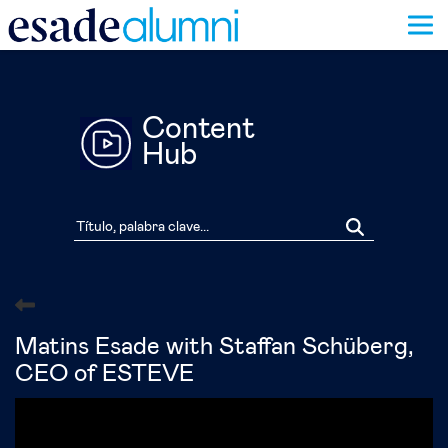
Pasar
al
contenido
principal
Content
Hub
Matins Esade with Staffan Schüberg,
CEO of ESTEVE