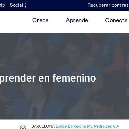
hip
Social
Recuperar contra
Navegación
secundaria
Crece
Aprende
Conecta
prender en femenino
BARCELONA
Esade Barcelona (Av. Pedralbes 60-