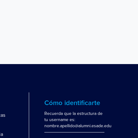
Cómo identificarte
Recuerda que la estructura de
cas
tu username es:
nombre.apellido@alumni.esade.edu
ia