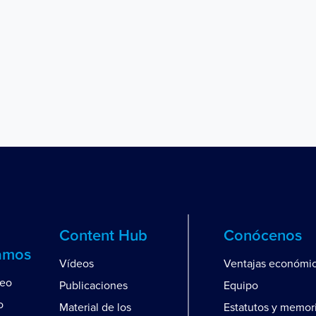
Content Hub
Conócenos
amos
Vídeos
Ventajas económi
leo
Publicaciones
Equipo
o
Material de los
Estatutos y memor