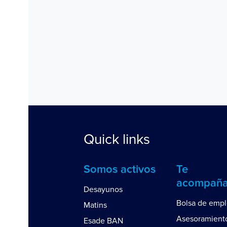
Quick links
Somos activos
Te
acompañ
Desayunos
Bolsa de emp
Matins
Asesoramient
Esade BAN