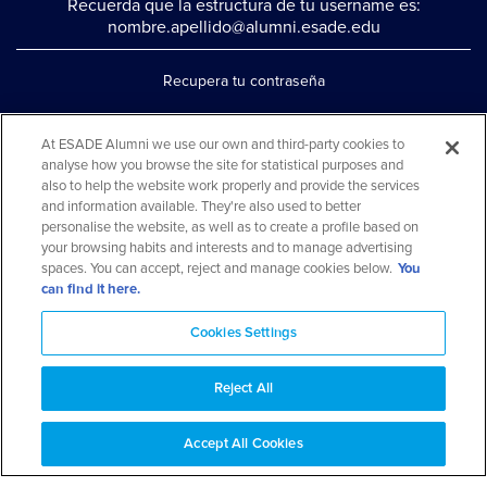
Recuerda que la estructura de tu username es:
nombre.apellido@alumni.esade.edu
Recupera tu contraseña
Configura la doble autenticación
At ESADE Alumni we use our own and third-party cookies to
Contáctanos por whatsapp
analyse how you browse the site for statistical purposes and
also to help the website work properly and provide the services
Teléfono: 93 553 02 17
and information available. They're also used to better
personalise the website, as well as to create a profile based on
your browsing habits and interests and to manage advertising
spaces. You can accept, reject and manage cookies below.
You
can find it here.
Cookies Settings
Reject All
Aviso legal y política de privacidad
Aviso cookies
Preguntas
Accept All Cookies
frecuentes
Mapa web
© 2026 ESADE Alumni. Todos los derechos reservados