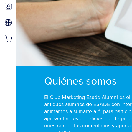
Quiénes somos
El Club Marketing Esade Alumni es el 
antiguos alumnos de ESADE con intere
animamos a sumarte a él para particip
aprovechar los beneficios que te prop
nuestra red. Tus comentarios y aporta