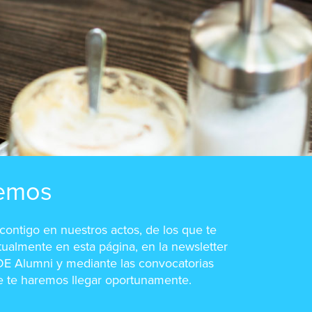
emos
ontigo en nuestros actos, de los que te
ualmente en esta página, en la newsletter
E Alumni y mediante las convocatorias
e te haremos llegar oportunamente.