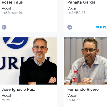
Roser Faus
Panaita García
Vocal
Vocal
Lic&Master 96
Lic&MBA 95
VER PE
José Ignacio Ruiz
Fernando Rivero
Vocal
Vocal
MDMC 09
DGM 99