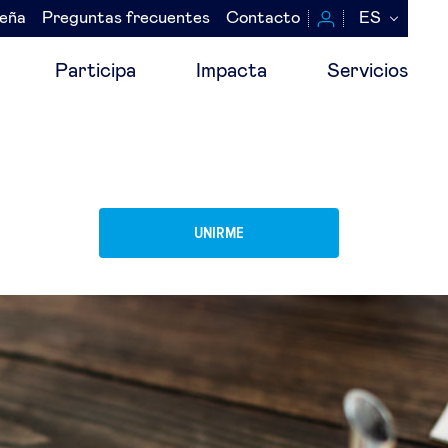
seña
Preguntas frecuentes
Contacto
ES
Participa
Impacta
Servicios
UNIRME