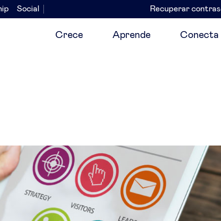
hip
Social
Recuperar contra
Navegación
secundaria
Crece
Aprende
Conecta