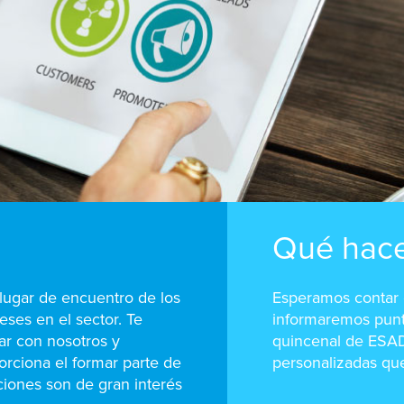
Qué hac
lugar de encuentro de los
Esperamos contar c
ses en el sector. Te
informaremos punt
ar con nosotros y
quincenal de ESAD
orciona el formar parte de
personalizadas qu
ciones son de gran interés