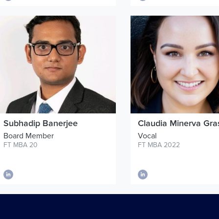
Subhadip Banerjee
Claudia Minerva Gra
Board Member
Vocal
FT MBA 20
FT MBA 2022