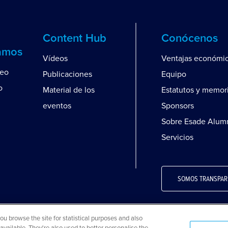
Content Hub
Conócenos
amos
Vídeos
Ventajas económi
leo
Publicaciones
Equipo
o
Material de los
Estatutos y memor
eventos
Sponsors
Sobre Esade Alum
Servicios
SOMOS TRANSPAR
 browse the site for statistical purposes and also