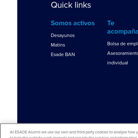
Quick links
Somos activos
Te
acompañ
Desayunos
Bolsa de emp
Matins
Asesoramient
Esade BAN
individual
At ESADE Alumni we use our own and third-party cookies to analyse how you