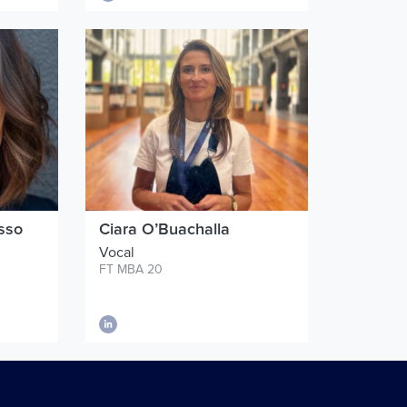
sso
Ciara O’Buachalla
Vocal
FT MBA 20