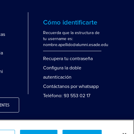
Cómo identificarte
Recuerda que la estructura de
cas
tu username es:
nombre.apellido@alumni.esade.edu
ia
Recupera tu contraseña
Configura la doble
ni
autenticación
Contáctanos por whatsapp
Teléfono: 93 553 02 17
ENTES