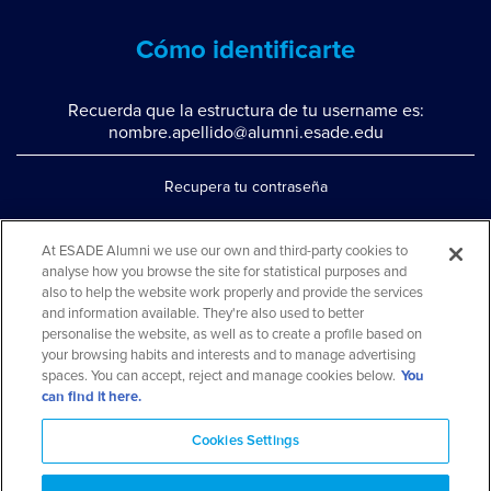
Cómo identificarte
Recuerda que la estructura de tu username es:
nombre.apellido@alumni.esade.edu
Recupera tu contraseña
Configura la doble autenticación
At ESADE Alumni we use our own and third-party cookies to
Contáctanos por whatsapp
analyse how you browse the site for statistical purposes and
also to help the website work properly and provide the services
Teléfono: 93 553 02 17
and information available. They're also used to better
personalise the website, as well as to create a profile based on
your browsing habits and interests and to manage advertising
spaces. You can accept, reject and manage cookies below.
You
can find it here.
Cookies Settings