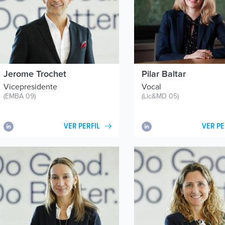
Jerome
Trochet
Pilar
Baltar
Vicepresidente
Vocal
(EMBA 09)
(Lic&MD 05)
VER PERFIL
VER PE