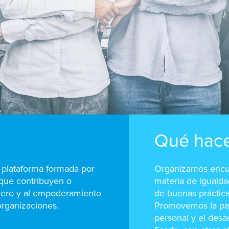
Qué hac
plataforma formada por
Organizamos encue
que contribuyen o
materia de igualda
énero y al empoderamiento
de buenas práctica
organizaciones.
Promovemos la par
personal y el desa