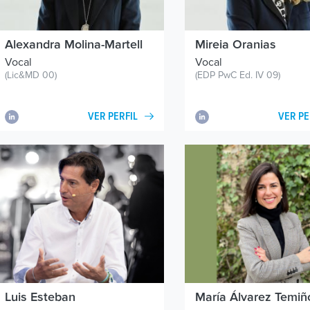
Alexandra
Molina-Martell
Mireia
Oranias
Vocal
Vocal
(Lic&MD 00)
(EDP PwC Ed. IV 09)
VER PERFIL
VER PE
Luis Esteban
María Álvarez Temiñ