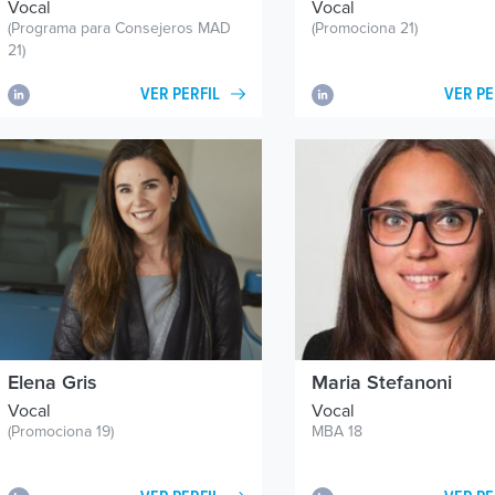
Vocal
Vocal
(Programa para Consejeros MAD
(Promociona 21)
21)
VER PERFIL
VER PE
Elena Gris
Maria Stefanoni
Vocal
Vocal
(Promociona 19)
MBA 18