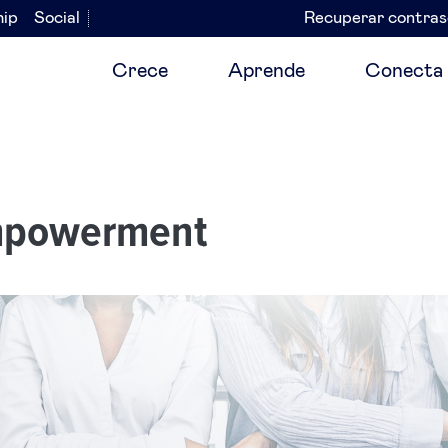
hip
Social
Recuperar contra
Navegación
secundaria
Crece
Aprende
Conecta
mpowerment