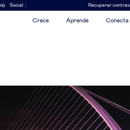
hip
Social
Recuperar contra
Navegación
secundaria
Crece
Aprende
Conecta