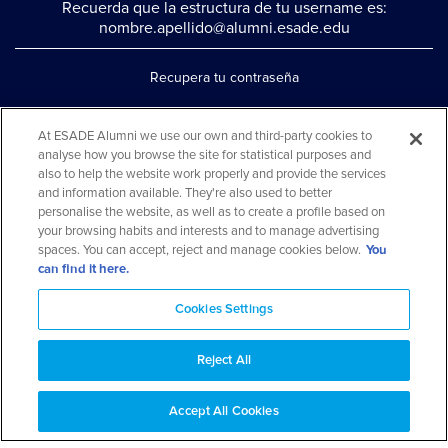
Recuerda que la estructura de tu username es:
nombre.apellido@alumni.esade.edu
Recupera tu contraseña
Configura la doble autenticación
At ESADE Alumni we use our own and third-party cookies to
Contáctanos por whatsapp
analyse how you browse the site for statistical purposes and
also to help the website work properly and provide the services
Teléfono: 93 553 02 17
and information available. They're also used to better
personalise the website, as well as to create a profile based on
your browsing habits and interests and to manage advertising
spaces. You can accept, reject and manage cookies below.
You
can find it here.
Cookies Settings
Reject All
Aviso legal y política de privacidad
Aviso cookies
Preguntas
Accept All Cookies
frecuentes
Mapa web
© 2026 ESADE Alumni. Todos los derechos reservados