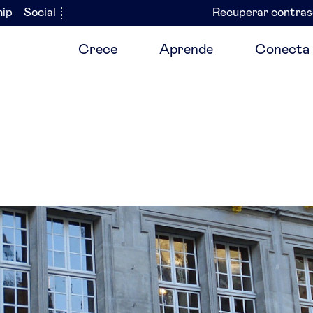
hip
Social
Recuperar contra
Navegación
secundaria
Crece
Aprende
Conecta