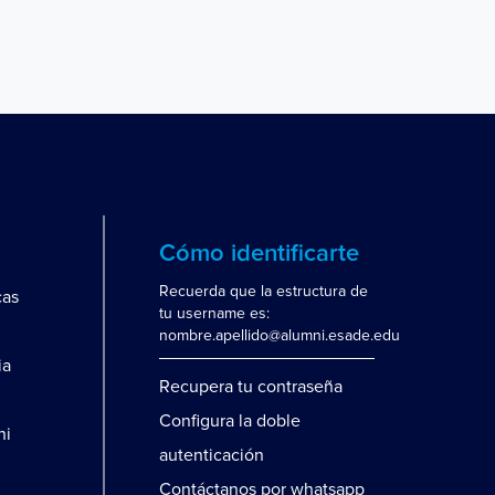
Cómo identificarte
Recuerda que la estructura de
cas
tu username es:
nombre.apellido@alumni.esade.edu
ia
Recupera tu contraseña
Configura la doble
ni
autenticación
Contáctanos por whatsapp