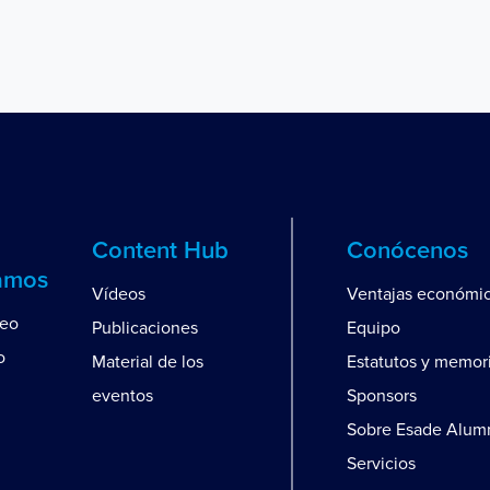
Content Hub
Conócenos
amos
Vídeos
Ventajas económi
leo
Publicaciones
Equipo
o
Material de los
Estatutos y memor
eventos
Sponsors
Sobre Esade Alum
Servicios