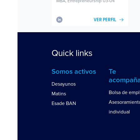
MBA, Entrepreneurship 03-04
VER PERFIL
Quick links
Somos activos
Te
acompañ
Desayunos
Bolsa de emp
Matins
Asesoramient
Esade BAN
individual