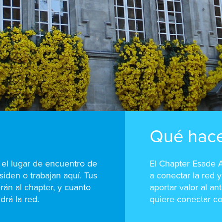
Qué hac
el lugar de encuentro de
El Chapter Esade 
iden o trabajan aquí. Tus
a conectar la red 
án al chapter, y cuanto
aportar valor al a
drá la red.
quiere conectar co