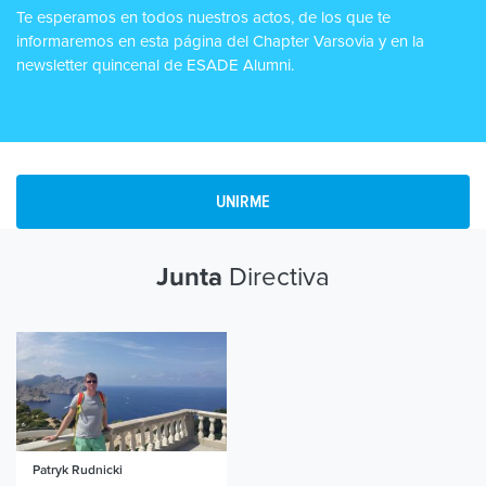
Te esperamos en todos nuestros actos, de los que te
informaremos en esta página del Chapter Varsovia y en la
newsletter quincenal de ESADE Alumni.
UNIRME
Directiva
Junta
Patryk
Rudnicki