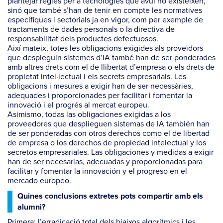
plantejar regles per a tecnologies que avui no existeixen,
sinó que també s’han de tenir en compte les normatives
específiques i sectorials ja en vigor, com per exemple de
tractaments de dades personals o la directiva de
responsabilitat dels productes defectuosos.
Així mateix, totes les obligacions exigides als proveïdors
que despleguin sistemes d’IA també han de ser ponderades
amb altres drets com el de llibertat d’empresa o els drets de
propietat intel·lectual i els secrets empresarials. Les
obligacions i mesures a exigir han de ser necessàries,
adequades i proporcionades per facilitar i fomentar la
innovació i el progrés al mercat europeu.
Asimismo, todas las obligaciones exigidas a los
proveedores que desplieguen sistemas de IA también han
de ser ponderadas con otros derechos como el de libertad
de empresa o los derechos de propiedad intelectual y los
secretos empresariales. Las obligaciones y medidas a exigir
han de ser necesarias, adecuadas y proporcionadas para
facilitar y fomentar la innovación y el progreso en el
mercado europeo.
Quines conclusions extretes pots compartir amb els
alumni?
Primera: l’erradicació total dels biaixos algorítmics i les