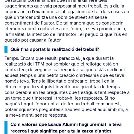
Destacaria potser la idea que hi ha al darrere dels
suggeriments que vaig proposar al meu treball, és a dir, la
importància d’examinar les al·legacions de fet dels casos en
què un tercer utilitza una obra de street art sense
consentiment de l’autor. De tal manera que es considerin
elements com la naturalesa de l’obra, la seva prominència,
la finalitat, la intenció de l’infractor i el perjudici que l’ús en
qüestió pot causar a l’autor.
Què t’ha aportat la realització del treball?
Temps. Encara que resulti paradoxal, ja que durant la
realització del TFM pot semblar que el rellotge està en
contra teu, de vegades cal recordar-se que estàs dedicant
aquest temps a una petita creació d’artesania que és teva i
només teva. Tens la llibertat d’enfocar el treball en la
direcció que tu vulguis i invertir una quantitat de temps
considerable en les preguntes que t’estiguis fent respecte a
un tema que t’interessi i trobar-hi les respostes. Si no
hagués tingut l’oportunitat de fer un treball com aquest,
potser aquestes preguntes s’haurien quedat aquí amb mi, a
la meva ment, sense resposta.
Com valores que Esade Alumni hagi premiat la teva
recerca i què significa per a tu la xarxa d’antics