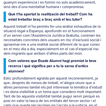
guanyin experiència i es formin no sols acadèmicament,
sinó des d’una mentalitat humana i compromesa.
Què t’ha aportat la realització del treball? Com ha
estat treballar braç a braç amb el teu tutor?
Aquest treball m’ha permès fer una anàlisi exhaustiva de la
situació legal a Espanya, aprofundir en el funcionament
d’un servei com l’Assistència Jurídica Gratuïta, conèixer les
necessitats concretes dels usuaris en risc d’exclusió social i
aproximar-me a una realitat social diferent de la que conec
en el meu dia a dia, especialment en el cas d’especial risc
dels migrants que arriben d’altres parts del món.
Com valores que Esade Alumni hagi premiat la teva
recerca i què significa per a tu la xarxa d’antics
alumnes?
Estic profundament agraïda per aquest reconeixement, ja
que, després de mesos de treball, m’alegra veure que a
altres persones també els pot interessar la temàtica d’estudi
i es dona visibilitat a un tema que considero molt important.
Tant de bo aquesta visibilitat també pugui servir perquè es
posi en valor la tasca de les entitats del tercer sector i el
camí que queda per recórrer en l’accés a la justícia, en el