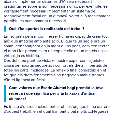
abans d’implementar sistemes d’IA serà necessari
preguntar-se sobre si són necessaris o no; per exemple, és
veritablement necessari implementar un sistema de
reconeixement facial en un gimnàs? No tot allò tècnicament
possible és humanament necessari.
Què t’ha aportat la realització del treball?
Em sorprèn pensar com l’ésser humà és capaç de crear tot
allò que imagina amb antelació. El que fa un segle era un
somni eoncoratjador en la ment d’uns pocs, com connectar
el món i les persones en un cop de clic en un mateix espai
virtual, ja és història.
Des del meu punt de vista, el nostre paper com a juristes
passa per aportar seguretat i confort als drets i llibertats de
totes les parts implicades. La reflexió final consisteix en el
fet que els drets fonamentals no negocien amb sistemes
d’intel·ligència artificial.
Com valores que Esade Alumni hagi premiat la teva
recerca i què significa per a tu la xarxa d’antics
alumnes?
Es tracta d’un reconeixement a tot l’esforç que hi ha darrere
d’aquest treball, en el qual han participat molts col·legues i