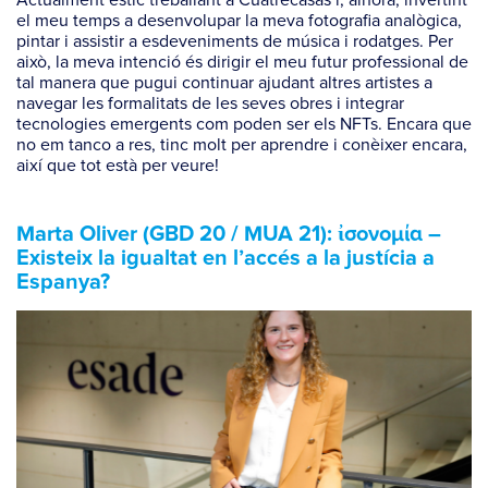
Actualment estic treballant a Cuatrecasas i, alhora, invertint
el meu temps a desenvolupar la meva fotografia analògica,
pintar i assistir a esdeveniments de música i rodatges. Per
això, la meva intenció és dirigir el meu futur professional de
tal manera que pugui continuar ajudant altres artistes a
navegar les formalitats de les seves obres i integrar
tecnologies emergents com poden ser els NFTs. Encara que
no em tanco a res, tinc molt per aprendre i conèixer encara,
així que tot està per veure!
Marta Oliver (GBD 20 / MUA 21): ἰσονομία –
Existeix la igualtat en l’accés a la justícia a
Espanya?