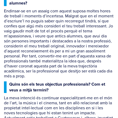
alumnes?
Endinsar-se en un assaig com aquest suposa moltes hores
de treball i moments d’incertesa. Malgrat que en el moment
d’escriure’l no puguis saber quin recorregut tindrà, sí que
confies que algú més consideri el teu treball interessant. Jo
vaig gaudir molt de tot el procés perquè el tema
m’apassionava, i veure que antics alumnes, que avui dia
són persones importants i destacades a la nostra professió,
considerin el meu treball original, innovador i mereixedor
d’aquest reconeixement és per a mi un gran assoliment
personal. Per tant, convertir-me en part d’aquesta xarxa de
professionals també materialitza la idea que, després
d’haver coronat aquesta part de la meva trajectòria
acadèmica, ser la professional que desitjo ser està cada dia
més a prop.
Quins són els teus objectius professionals? Com et
veus a mitjà termini?
La meva intenció és continuar especialitzant-me en el món
de l’art, la música i el cinema, tant en allò relacionat amb la
propietat intel·lectual com en les disciplines en si i les
noves tecnologies que hi estan tenint un impacte.