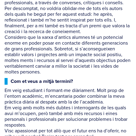
professionals, a través de converses, crítiques i consells.
Per descomptat, no voldria oblidar-me de tots els autors
dels quals he begut per fer aquest estudi: he après,
reflexionat i també m’he sentit inspirat per tots ells. I,
finalment, per a mi també es tracta d’un premi que valora la
creació i la recerca de coneixement.
Considero que la xarxa d’antics alumnes té un potencial
enorme en poder posar en contacte diferents generacions
de grans professionals. Sobretot, si s’aconsegueixen
establir valors i projectes amb un impacte social positiu,
moltes ments i recursos al servei d’aquests objectius poden
veritablement canviar a millor la societat i les vides de
moltes persones.
Com et veus a mitjà termini?
Em veig estudiant i formant-me diàriament. Molt prop de
l’entorn acadèmic, m’encantaria poder combinar la meva
pràctica diària al despatx amb la de l’acadèmia.
Em veig amb molts més dubtes i interrogants de les quals
avui m’ocupen, però també amb més recursos i eines
personals i professionals per solucionar problemes i trobar
respostes.
Visc apassionat per tot allò que el futur ens ha d’oferir, no