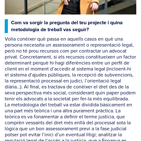
Com va sorgir la pregunta del teu projecte i quina
metodologia de treball vas seguir?
Volia conèixer què passa en aquells casos en què una
persona necessita un assessorament o representació legal,
però no té prou recursos com per contractar un advocat
privat. Concretament, si els recursos constitueixen un factor
determinant perquè hi hagi diferències entre un perfil de
client en el moment d’accedir al sistema legal (incloent-hi
el sistema d’ajudes públiques, la recepció de subvencions,
la representació processal en judici, l’orientació legal
diària…). Al final, es tractava de conèixer el dret des de la
seva perspectiva més social, considerant quin paper podem
tenir els advocats a la societat per fer-la més equilibrada.
La metodologia del treball va estar dividida bàsicament en
una part més teòrica i una altra purament pràctica. La
teòrica es va fonamentar a definir el terme justícia, que
comprèn vessants del dret més enllà del processal sota la
lògica que un bon assessorament previ a la fase judicial
potser pot evitar l’inici d’un eventual litigi; analitzar la
regulació legal de l’accés a la justícia, que a Espanya es