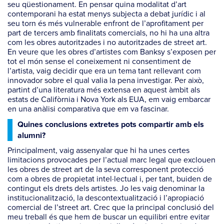
seu qüestionament. En pensar quina modalitat d’art
contemporani ha estat menys subjecta a debat jurídic i al
seu torn és més vulnerable enfront de l’aprofitament per
part de tercers amb finalitats comercials, no hi ha una altra
com les obres autoritzades i no autoritzades de street art.
En veure que les obres d’artistes com Banksy s’exposen per
tot el món sense el coneixement ni consentiment de
l’artista, vaig decidir que era un tema tant rellevant com
innovador sobre el qual valia la pena investigar. Per això,
partint d’una literatura més extensa en aquest àmbit als
estats de Califòrnia i Nova York als EUA, em vaig embarcar
en una anàlisi comparativa que em va fascinar.
Quines conclusions extretes pots compartir amb els
alumni?
Principalment, vaig assenyalar que hi ha unes certes
limitacions provocades per l’actual marc legal que exclouen
les obres de street art de la seva corresponent protecció
com a obres de propietat intel·lectual i, per tant, buiden de
contingut els drets dels artistes. Jo les vaig denominar la
institucionalització, la descontextualització i l’apropiació
comercial de l’street art. Crec que la principal conclusió del
meu treball és que hem de buscar un equilibri entre evitar