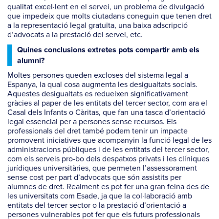
qualitat excel·lent en el servei, un problema de divulgació
que impedeix que molts ciutadans coneguin que tenen dret
a la representació legal gratuïta, una baixa adscripció
d’advocats a la prestació del servei, etc.
Quines conclusions extretes pots compartir amb els
alumni?
Moltes persones queden excloses del sistema legal a
Espanya, la qual cosa augmenta les desigualtats socials.
Aquestes desigualtats es redueixen significativament
gràcies al paper de les entitats del tercer sector, com ara el
Casal dels Infants o Càritas, que fan una tasca d’orientació
legal essencial per a persones sense recursos. Els
professionals del dret també podem tenir un impacte
promovent iniciatives que acompanyin la funció legal de les
administracions públiques i de les entitats del tercer sector,
com els serveis pro-bo dels despatxos privats i les clíniques
jurídiques universitàries, que permeten l’assessorament
sense cost per part d’advocats que són assistits per
alumnes de dret. Realment es pot fer una gran feina des de
les universitats com Esade, ja que la col·laboració amb
entitats del tercer sector o la prestació d’orientació a
persones vulnerables pot fer que els futurs professionals