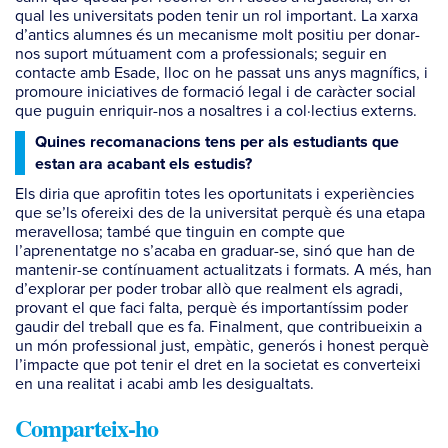
qual les universitats poden tenir un rol important. La xarxa
d’antics alumnes és un mecanisme molt positiu per donar-
nos suport mútuament com a professionals; seguir en
contacte amb Esade, lloc on he passat uns anys magnífics, i
promoure iniciatives de formació legal i de caràcter social
que puguin enriquir-nos a nosaltres i a col·lectius externs.
Quines recomanacions tens per als estudiants que
estan ara acabant els estudis?
Els diria que aprofitin totes les oportunitats i experiències
que se’ls ofereixi des de la universitat perquè és una etapa
meravellosa; també que tinguin en compte que
l’aprenentatge no s’acaba en graduar-se, sinó que han de
mantenir-se contínuament actualitzats i formats. A més, han
d’explorar per poder trobar allò que realment els agradi,
provant el que faci falta, perquè és importantíssim poder
gaudir del treball que es fa. Finalment, que contribueixin a
un món professional just, empàtic, generós i honest perquè
l’impacte que pot tenir el dret en la societat es converteixi
en una realitat i acabi amb les desigualtats.
Comparteix-ho