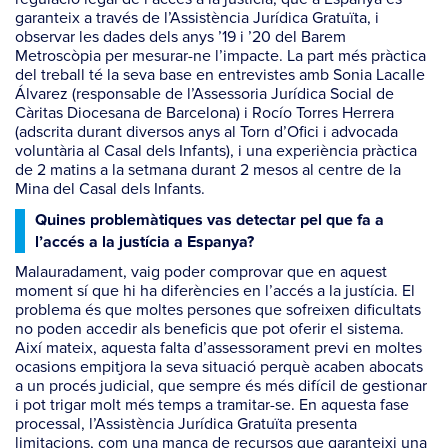
garanteix a través de l’Assistència Jurídica Gratuïta, i
observar les dades dels anys ’19 i ’20 del Barem
Metroscòpia per mesurar-ne l’impacte. La part més pràctica
del treball té la seva base en entrevistes amb Sonia Lacalle
Álvarez (responsable de l’Assessoria Jurídica Social de
Càritas Diocesana de Barcelona) i Rocío Torres Herrera
(adscrita durant diversos anys al Torn d’Ofici i advocada
voluntària al Casal dels Infants), i una experiència pràctica
de 2 matins a la setmana durant 2 mesos al centre de la
Mina del Casal dels Infants.
Quines problemàtiques vas detectar pel que fa a
l’accés a la justícia a Espanya?
Malauradament, vaig poder comprovar que en aquest
moment sí que hi ha diferències en l’accés a la justícia. El
problema és que moltes persones que sofreixen dificultats
no poden accedir als beneficis que pot oferir el sistema.
Així mateix, aquesta falta d’assessorament previ en moltes
ocasions empitjora la seva situació perquè acaben abocats
a un procés judicial, que sempre és més difícil de gestionar
i pot trigar molt més temps a tramitar-se. En aquesta fase
processal, l’Assistència Jurídica Gratuïta presenta
limitacions, com una manca de recursos que garanteixi una