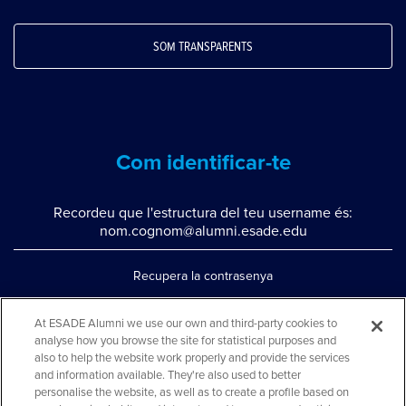
SOM TRANSPARENTS
Com identificar-te
Recordeu que l'estructura del teu username és:
nom.cognom@alumni.esade.edu
Recupera la contrasenya
Configura la doble autenticació
At ESADE Alumni we use our own and third-party cookies to
analyse how you browse the site for statistical purposes and
Contacta'ns per whatsapp
also to help the website work properly and provide the services
Teléfono: 93 553 02 17
and information available. They're also used to better
personalise the website, as well as to create a profile based on