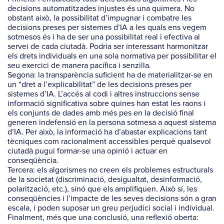
decisions automatitzades injustes és una quimera. No
obstant això, la possibilitat d’impugnar i combatre les
decisions preses per sistemes d’IA a les quals ens vegem
sotmesos és i ha de ser una possibilitat real i efectiva al
servei de cada ciutadà. Podria ser interessant harmonitzar
els drets individuals en una sola normativa per possibilitar el
seu exercici de manera pacífica i senzilla.
Segona: la transparència suficient ha de materialitzar-se en
un “dret a l’explicabilitat” de les decisions preses per
sistemes d’IA. L’accés al codi i altres instruccions sense
informació significativa sobre quines han estat les raons i
els conjunts de dades amb més pes en la decisió final
generen indefensió en la persona sotmesa a aquest sistema
d’IA. Per això, la informació ha d’abastar explicacions tant
tècniques com racionalment accessibles perquè qualsevol
ciutadà pugui formar-se una opinió i actuar en
conseqüència.
Tercera: els algorismes no creen els problemes estructurals
de la societat (discriminació, desigualtat, desinformació,
polarització, etc.), sinó que els amplifiquen. Això sí, les
conseqüències i l’impacte de les seves decisions són a gran
escala, i poden suposar un greu perjudici social i individual.
Finalment, més que una conclusió, una reflexió oberta: