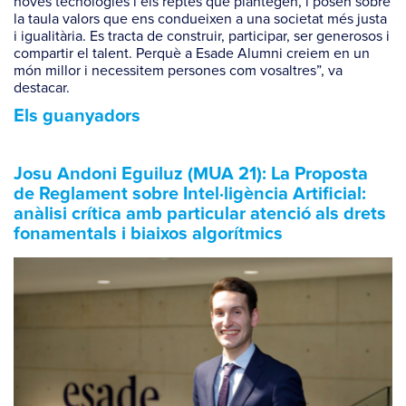
noves tecnologies i els reptes que plantegen, i posen sobre
la taula valors que ens condueixen a una societat més justa
i igualitària. Es tracta de construir, participar, ser generosos i
compartir el talent. Perquè a Esade Alumni creiem en un
món millor i necessitem persones com vosaltres”, va
destacar.
Els guanyadors
Josu Andoni Eguiluz (MUA 21): La Proposta
de Reglament sobre Intel·ligència Artificial:
anàlisi crítica amb particular atenció als drets
fonamentals i biaixos algorítmics