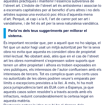
aquestes pràctiques i mantenir l’essència subversiva de
l’street art. L’índole de l’street art és antisistema i associar-lo
a escenaris capitalistes per al benefici d’uns altres i no dels
artistes suposa una evolució poc ètica d’aquesta mena
d’art. Perquè, al cap i a la fi, l’art de carrer pot ser art i
vandalisme, i de fet és art per la seva naturalesa vandàlica.
Parla’ns dels teus suggeriments per millorar el
sistema.
És important recordar que, per a aquell que no ho sàpiga, el
fet que un autor hagi usat un mitjà autoritzat per fer la seva
obra no evita que aquesta es consideri obra de propietat
intel·lectual. No obstant això, atès que en el cas de l’street
art les obres normalment s’expressen sobre suports que
tenen un altre propietari i alhora es troben exposades en
vies públiques, els interessos de l’autor conflueixen amb els
interessos de tercers. Tot es complica quan uns certs usos
no autoritzats de les obres podrien veure’s emparats per
límits o excepcions previstes a la llei. A més, hi ha molt
poca jurisprudència tant als EUA com a Espanya, ja que
aquests casos solen resoldre’s a través acords amb els
infractors, reduint considerablement la certesa legal en
aquesta matèria.