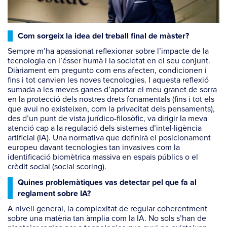
Com sorgeix la idea del treball final de màster?
Sempre m’ha apassionat reflexionar sobre l’impacte de la
tecnologia en l’ésser humà i la societat en el seu conjunt.
Diàriament em pregunto com ens afecten, condicionen i
fins i tot canvien les noves tecnologies. I aquesta reflexió
sumada a les meves ganes d’aportar el meu granet de sorra
en la protecció dels nostres drets fonamentals (fins i tot els
que avui no existeixen, com la privacitat dels pensaments),
des d’un punt de vista jurídico-filosòfic, va dirigir la meva
atenció cap a la regulació dels sistemes d’intel·ligència
artificial (IA). Una normativa que definirà el posicionament
europeu davant tecnologies tan invasives com la
identificació biomètrica massiva en espais públics o el
crèdit social (social scoring).
Quines problemàtiques vas detectar pel que fa al
reglament sobre IA?
A nivell general, la complexitat de regular coherentment
sobre una matèria tan àmplia com la IA. No sols s’han de