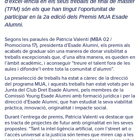
d’excel·lència en els seus treballs de final de màster
(TFM) són els que han tingut l’oportunitat de
participar en la 2a edició dels Premis MUA Esade
Alumni.
Segons les paraules de Patricia Valentí (MBA 02 /
Promociona 17), presidenta d’Esade Alumni, els premis als
acabats de graduar són una manera de donar visibilitat a
treballs excepcionals que, d’una altra manera, es queden en
l’àmbit acadèmic, i aconseguir “treure el talent fora de les
aules i difondre’l entre tota la comunitat d’alumni”.
La preselecció de treballs ha estat a càrrec de la direcció
del programa MUA, i aquests treballs han estat votats per la
Junta del Club Dret Esade Alumni, pels membres de la
Comissió Young Esade Alumni amb formació jurídica i per la
direcció d’Esade Alumni, que han estudiat la seva viabilitat
pràctica, innovació, originalitat i impacte social.
Durant l’entrega de premis, Patricia Valentí va destacar que
es tracta de projectes de futur amb originalitat en les seves
propostes: “Tant la intel·ligència artificial, com l’street art o
l’accés universal a la justícia són temes que miren cap a les