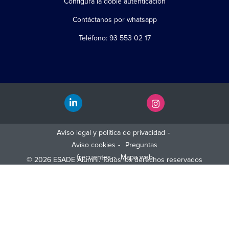
Configura la doble autenticación
Contáctanos por whatsapp
Teléfono: 93 553 02 17
Aviso legal y política de privacidad
Aviso cookies
Preguntas
frecuentes
Mapa web
© 2026 ESADE Alumni. Todos los derechos reservados