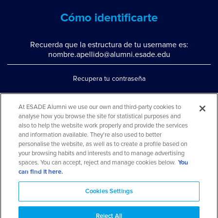
Cómo identificarte
Recuerda que la estructura de tu username es:
nombre.apellido@alumni.esade.edu
Recupera tu contraseña
Configura la doble autenticación
At ESADE Alumni we use our own and third-party cookies to
Contáctanos por whatsapp
analyse how you browse the site for statistical purposes and
also to help the website work properly and provide the services
Teléfono: 93 553 02 17
and information available. They're also used to better
personalise the website, as well as to create a profile based on
your browsing habits and interests and to manage advertising
spaces. You can accept, reject and manage cookies below.
You
can find it here.
Cookies Settings
Reject All