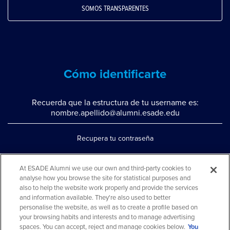
SOMOS TRANSPARENTES
Cómo identificarte
Recuerda que la estructura de tu username es:
nombre.apellido@alumni.esade.edu
Recupera tu contraseña
Configura la doble autenticación
At ESADE Alumni we use our own and third-party cookies to
Contáctanos por whatsapp
analyse how you browse the site for statistical purposes and
also to help the website work properly and provide the services
Teléfono: 93 553 02 17
and information available. They're also used to better
personalise the website, as well as to create a profile based on
your browsing habits and interests and to manage advertising
spaces. You can accept, reject and manage cookies below.
You