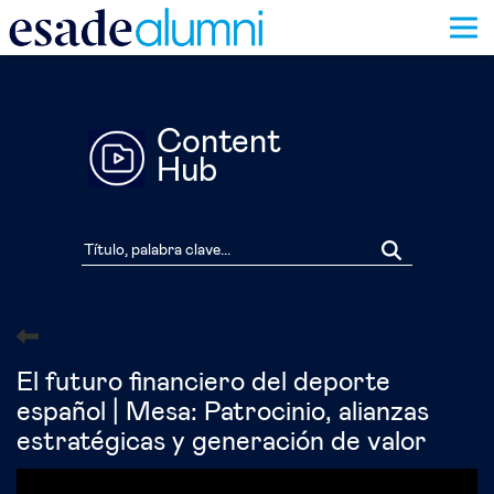
Pasar
al
contenido
principal
Content
Hub
El futuro financiero del deporte
español | Mesa: Patrocinio, alianzas
estratégicas y generación de valor