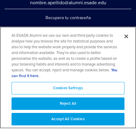
nombre.apellido@alumni.esade.edu
Recupera tu contraseña
Configura la doble autenticación
At ESADE Alumni we use our own and third-party cookies to
Contáctanos por whatsapp
analyse how you browse the site for statistical purposes and
also to help the website work properly and provide the services
Teléfono: 93 553 02 17
and information available. They're also used to better
personalise the website, as well as to create a profile based on
your browsing habits and interests and to manage advertising
spaces. You can accept, reject and manage cookies below.
You
can find it here.
Cookies Settings
Reject All
Aviso legal y política de privacidad
Aviso cookies
Preguntas
Accept All Cookies
frecuentes
Mapa web
© 2026 ESADE Alumni. Todos los derechos reservados