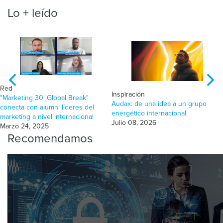
Lo + leído
Red
Inspiración
"Marketing 30' Global Break"
Audax: de una idea a un grupo
conecta con alumni líderes del
energético internacional
marketing a nivel internacional
Julio 08, 2026
Marzo 24, 2025
Recomendamos