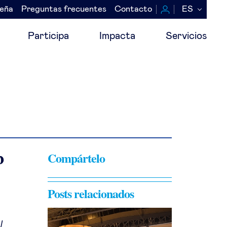
seña
Preguntas frecuentes
Contacto
ES
Participa
Impacta
Servicios
b
Compártelo
Posts relacionados
l