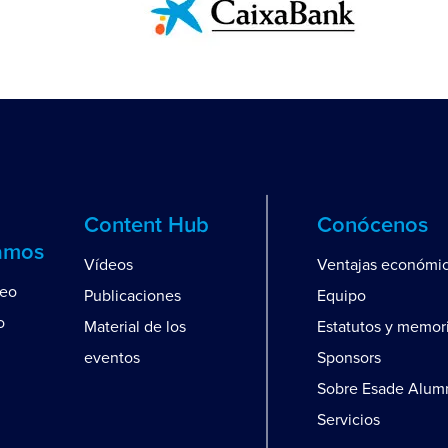
Content Hub
Conócenos
amos
Vídeos
Ventajas económi
leo
Publicaciones
Equipo
o
Material de los
Estatutos y memor
eventos
Sponsors
Sobre Esade Alum
Servicios