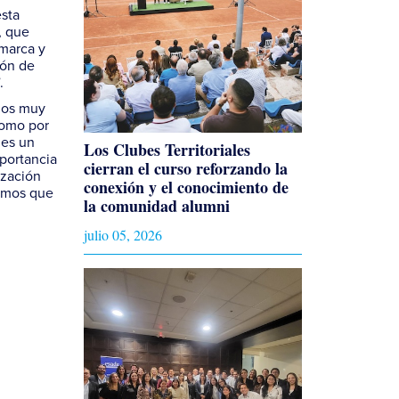
esta
, que
 marca y
ión de
.
amos muy
como por
 es un
Los Clubes Territoriales
portancia
cierran el curso reforzando la
ización
conexión y el conocimiento de
ramos que
la comunidad alumni
julio 05, 2026