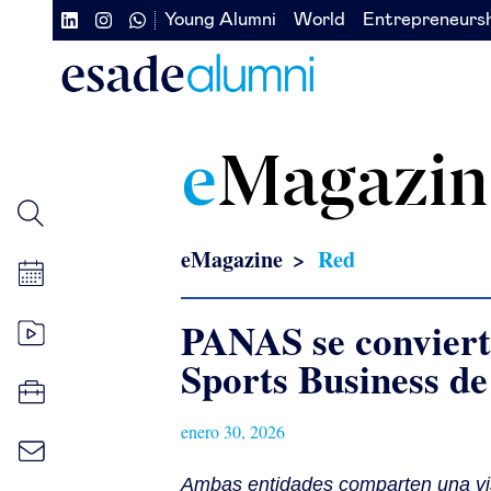
Pasar
Young Alumni
World
Entrepreneurs
Navegación
Navegación
al
contenido
secundaria
secundaria
principal
redes
izquierda
sociales
e
Magazin
eMagazine
Red
PANAS se convierte
Sports Business d
enero 30, 2026
Ambas entidades comparten una vis