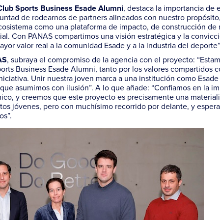
, destaca la importancia de 
Club Sports Business Esade Alumni
oluntad de rodearnos de
partners
alineados con nuestro propósito
ecosistema como una plataforma de impacto, de construcción de
ial. Con PANAS compartimos una visión estratégica y la convicc
or valor real a la comunidad Esade y a la industria del deporte”
, subraya el compromiso de la agencia con el proyecto: “Est
AS
ports Business Esade Alumni, tanto por los valores compartidos 
iciativa. Unir nuestra joven marca a una institución como Esade
 que asumimos con ilusión”. A lo que añade: “Confiamos en la im
ico, y creemos que este proyecto es precisamente una material
os jóvenes, pero con muchísimo recorrido por delante, y espe
os”.