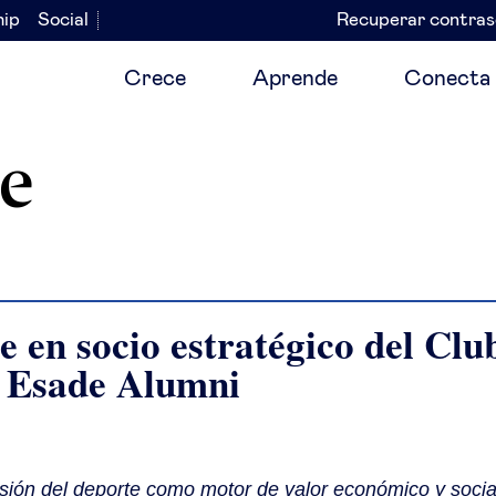
hip
Social
Recuperar contra
Navegación
secundaria
Crece
Aprende
Conecta
e
 en socio estratégico del Clu
e Esade Alumni
ión del deporte como motor de valor económico y socia