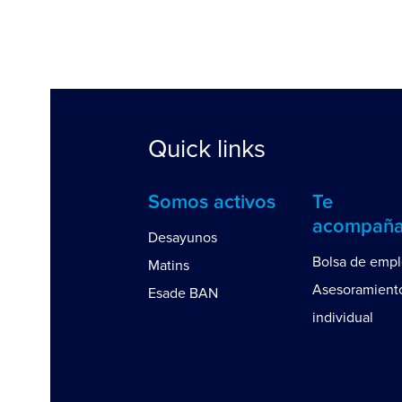
Quick links
Somos activos
Te
acompañ
Desayunos
Bolsa de emp
Matins
Asesoramient
Esade BAN
individual