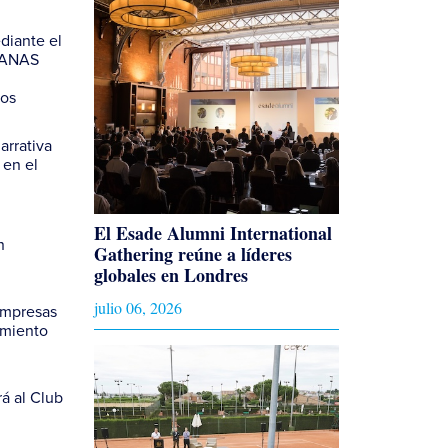
diante el
 PANAS
nos
arrativa
 en el
El Esade Alumni International
n
Gathering reúne a líderes
globales en Londres
julio 06, 2026
empresas
amiento
á al Club