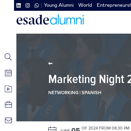
Skip
Young Alumni
World
Entrepreneurs
Navegación
Navegación
to
main
secundaria
secundaria
content
redes
izquierda
sociales
Marketing Night
NETWORKING | SPANISH
OF 2024 FROM 08:30 PM 
05
JUNE