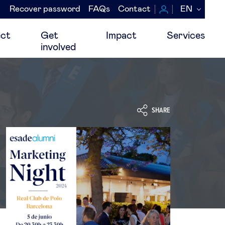
Recover password
FAQs
Contact
EN
Navegación
secundaria
ct
Get
Impact
Services
involved
SHARE