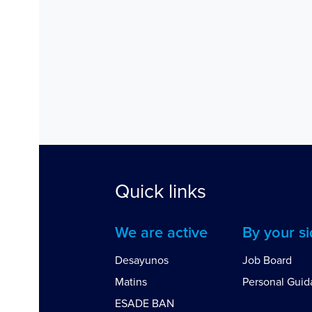
Quick links
We are active
By your s
Desayunos
Job Board
Matins
Personal Gui
ESADE BAN