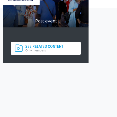
Past event
SEE RELATED CONTENT
Only members