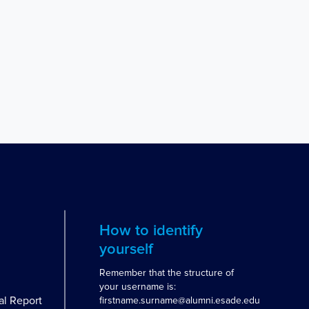
How to identify
yourself
Remember that the structure of
your username is:
al Report
firstname.surname@alumni.esade.edu