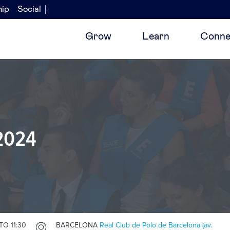
hip
Social
Grow
Learn
Conne
 2024
TO 11:30
BARCELONA
Real Club de Polo de Barcelona (av.