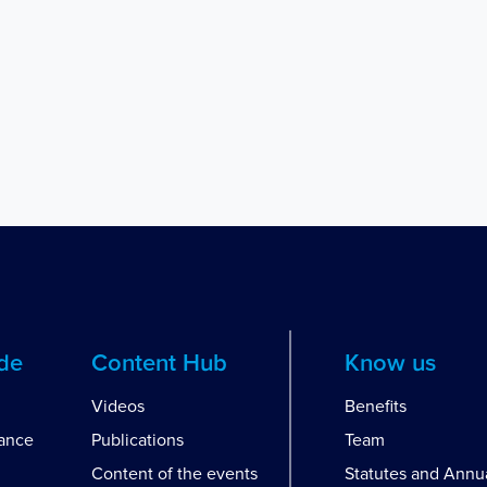
ide
Content Hub
Know us
Videos
Benefits
dance
Publications
Team
Content of the events
Statutes and Annu