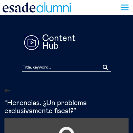
Skip
to
main
content
Content
Hub
“Herencias. ¿Un problema
exclusivamente fiscal?”